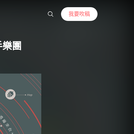
我要吹稿
攜手樂團