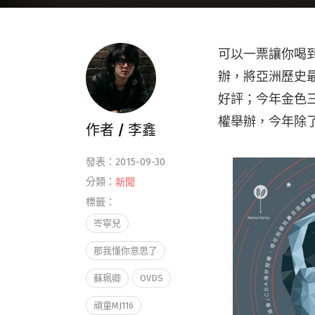
可以一票讓你喝
辦，將亞洲歷史最
好評；今年金色三麥再
權舉辦，今年除了
作者 /
李鑫
發表：2015-09-30
分類：
新聞
標籤：
岑寧兒
那我懂你意思了
蘇珮卿
OVDS
頑童MJ116