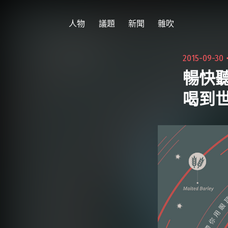
跳
至
人物
議題
新聞
雜吹
主
要
2015-09-30
內
暢快聽
容
喝到