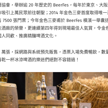
協會，舉辦逾 20 年歷史的 BeerFes，每年於東京、大
吸引上萬民眾前往朝聖；2014 年金色三麥首度取得唯
7500 張門票；今年金色三麥甫於 BeerFes 橫濱一舉
佳酒廠的榮譽，更連續第四年得到現場最佳人氣賞，令金
國人同歡、推廣精釀啤酒文化。
1 萬張，採網路與系統預先販售，憑票入場免費暢飲，數
再乾一杯冰涼啤酒的樂迷們絕對不容錯過！