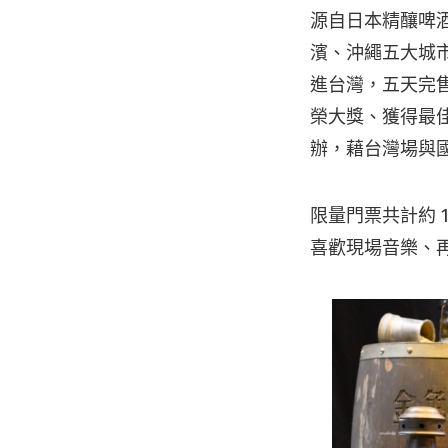
源自日本精釀啤酒
濱、沖繩五大城市
進台灣，五天完售 
榮大獎、獲得最
辦，藉台灣場與
限量門票共計約 
喜歡現場音樂、