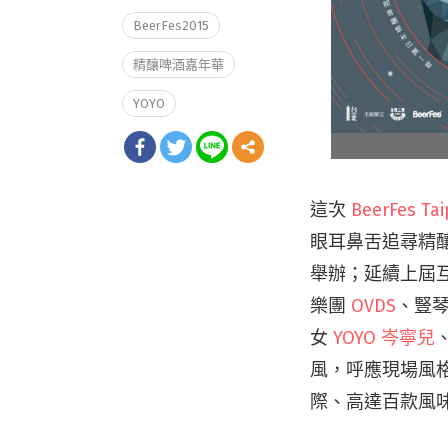
BeerFes2015
精釀啤酒嘉年華
YOYO
這次
BeerFes Tai
眼耳鼻舌追尋精
舉辦；延續上屆互
樂團
OVDS
、豎
女
YOYO 岑寧兒
風，呼應現場風
際、高達百款風