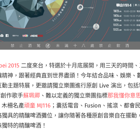
pei 2015
二度來台，特選於十月底展開，用三天的時間、
釀精神，跟著經典直到世界盡頭！今年結合品味、娛樂、
動主題特展，更邀請獨立樂團進行原創 Live 演出，包
琴創作歌手
蘇珮卿
、難以定義的獨立樂團指標
那我懂你意
、木柵名產
頑童 MJ116
；囊括電音、Fusion、搖滾、都
格獨具的精釀啤酒攤位，讓你隨著各種原創音樂自在擺動
味獨特的精釀啤酒！