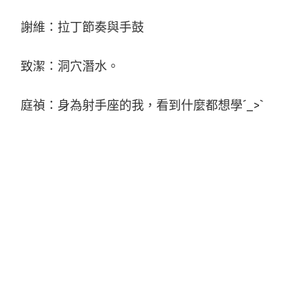
謝維：拉丁節奏與手鼓
致潔：洞穴潛水。
庭禎：身為射手座的我，看到什麼都想學ˊ_>ˋ