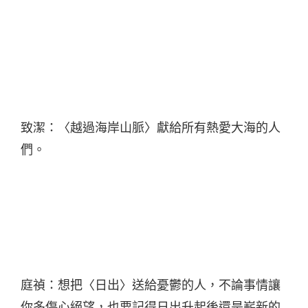
致潔：〈越過海岸山脈〉獻給所有熱愛大海的人
們。
庭禎：想把〈日出〉送給憂鬱的人，不論事情讓
你多傷心絕望，也要記得日出升起後還是嶄新的