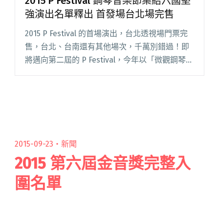
2015 P Festival 鋼琴音樂節集結六國堅
強演出名單釋出 首發場台北場完售
2015 P Festival 的首場演出，台北透視場門票完
售，台北、台南還有其他場次，千萬別錯過！即
將邁向第二屆的 P Festival，今年以「微觀鋼琴」
作為音樂節的主題，活動將從九月開始，於台
北、台南兩地，接連帶來集結了六國堅強勁旅的
閱讀全文 "2015 P Festival 鋼琴音樂節集結六國堅
強演出名單釋出 首發場台北場完售"
2015-09-23・
新聞
2015 第六屆金音獎完整入
圍名單