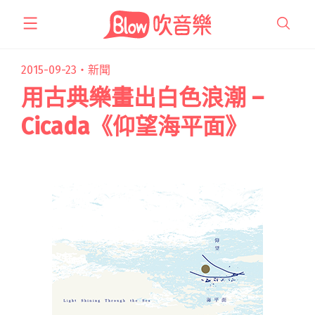
跳
至
主
要
2015-09-23・
新聞
內
用古典樂畫出白色浪潮 –
容
Cicada《仰望海平面》