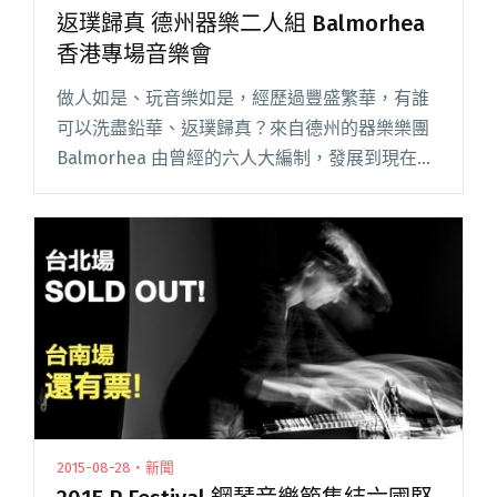
返璞歸真 德州器樂二人組 Balmorhea
香港專場音樂會
做人如是、玩音樂如是，經歷過豐盛繁華，有誰
可以洗盡鉛華、返璞歸真？來自德州的器樂樂團
Balmorhea 由曾經的六人大編制，發展到現在剩
下創團成員 Rob Lowe 與 Michael Muller，當中
的轉變，香港樂迷有幸親眼親耳鑑賞。閱讀全文
"返璞歸真 德州器樂二人組 Balmorhea 香港專場
音樂會"
2015-08-28・新聞