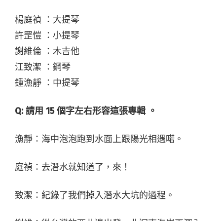
楊庭禎 ：大提琴
許罡愷 ：小提琴
謝維倫 ：木吉他
江致潔 ：鋼琴
鍾漁靜 ：中提琴
Q:
請用 15 個字左右形容這張專輯 。
漁靜：海中泡泡跑到水面上跟陽光相遇喏。
庭禎：去潛水就知道了，來！
致潔：紀錄了我們掉入潛水大坑的過程。