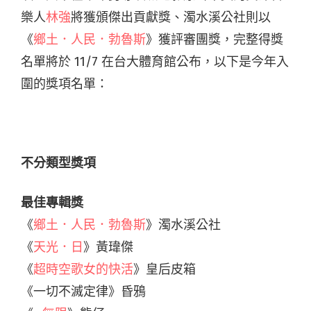
樂人
林強
將獲頒傑出貢獻獎、濁水溪公社則以
《
鄉土．人民．勃魯斯
》獲評審團獎，完整得獎
名單將於 11/7 在台大體育館公布，以下是今年入
圍的獎項名單：
不分類型獎項
最佳專輯獎
《
鄉土．人民．勃魯斯
》濁水溪公社
《
天光．日
》黃瑋傑
《
超時空歌女的快活
》皇后皮箱
《一切不滅定律》昏鴉