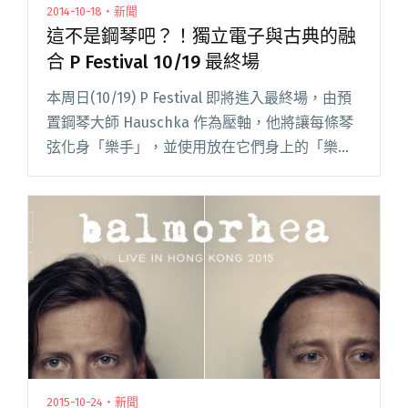
2014-10-18・新聞
這不是鋼琴吧？！獨立電子與古典的融
合 P Festival 10/19 最終場
本周日(10/19) P Festival 即將進入最終場，由預
置鋼琴大師 Hauschka 作為壓軸，他將讓每條琴
弦化身「樂手」，並使用放在它們身上的「樂
器」，進行一場融合獨立電子和古典的表演，不
論你是電子咖還是古典咖，在他的演出後都會不
閱讀全文 "這不是鋼琴吧？！獨立電子與古典的
融合 P Festival 10/19 最終場"
2015-10-24・新聞