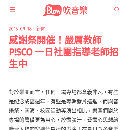
跳
至
主
要
2015-09-18・
新聞
內
感謝祭開催！嚴厲教師
容
P!SCO 一日社團指導老師招
生中
對於樂團而言，任何一場專場都意義非凡，有些
是紀念成團週年、有些是專輯發片巡迴，而與音
樂祭、商演、校園活動等演出相比，樂團們對於
專場的籌備更為用心，絞盡腦汁、費盡心思想給
購票入場的樂迷們最棒的表演！在夏日眾多音樂