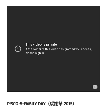
P!SCO-5-FAMILY DAY（感謝祭 2015）