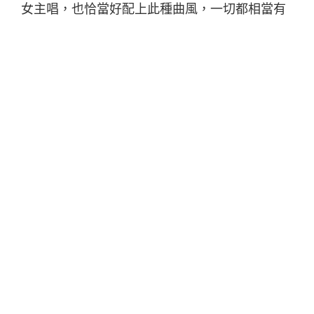
女主唱，也恰當好配上此種曲風，一切都相當有
動力。首發派對也有邀請嘉賓共演；以廣東話作
樂曲創作之
火箭頭先生
來暖場，演出場地選在新
近火紅之 Focal Fair，喜歡女聲主唱的朋友不容
錯過。
The CherryPicker
若運氣減退後 2015專輯發佈香
港場
日期：
2015.10.03
時間：
20:00
場地：Focal Fair
演出單位：
The CherryPicker / Mr. Rocket Head
火箭頭先生
演出詳情：