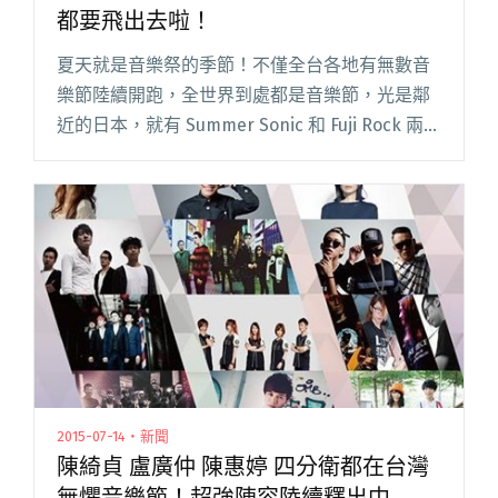
都要飛出去啦！
夏天就是音樂祭的季節！不僅全台各地有無數音
樂節陸續開跑，全世界到處都是音樂節，光是鄰
近的日本，就有 Summer Sonic 和 Fuji Rock 兩個
許多樂迷夢想著此生要去朝聖一次的大型音樂
節，也有不少台灣樂團像是閃靈、拍謝少年、血
肉果閱讀全文 "夏天就是要征戰音樂節 P!SCO、
OVDS 都要飛出去啦！"
2015-07-14・新聞
陳綺貞 盧廣仲 陳惠婷 四分衛都在台灣
無懼音樂節！超強陣容陸續釋出中