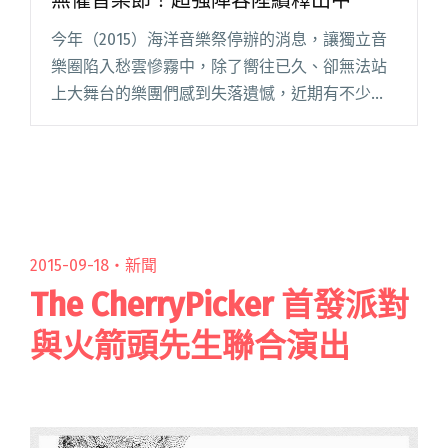
今年（2015）海洋音樂祭停辦的消息，讓獨立音
樂圈陷入愁雲慘霧中，除了嚮往已久、卻無法站
上大舞台的樂團們感到失落遺憾，近期有不少即
將舉辦的音樂祭也紛紛被關切，甚至開始擔心票
房與整個活動的安全性。在如此低迷的社會氣氛
下，忽然殺出了一個振奮人心閱讀全文 "陳綺貞
盧廣仲 陳惠婷 四分衛都在台灣無懼音樂節！超強
陣容陸續釋出中"
2015-09-18・
新聞
The CherryPicker 首發派對
與火箭頭先生聯合演出