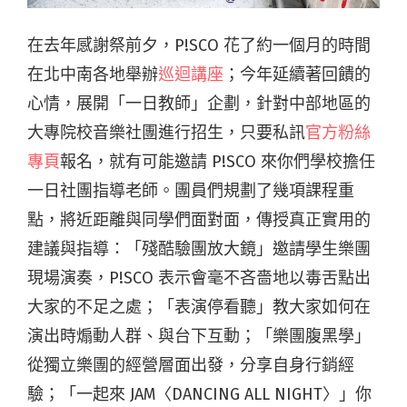
在去年感謝祭前夕，P!SCO 花了約一個月的時間
在北中南各地舉辦
巡迴講座
；今年延續著回饋的
心情，展開「一日教師」企劃，針對中部地區的
大專院校音樂社團進行招生，只要私訊
官方粉絲
專頁
報名，就有可能邀請 P!SCO 來你們學校擔任
一日社團指導老師。團員們規劃了幾項課程重
點，將近距離與同學們面對面，傳授真正實用的
建議與指導：「殘酷驗團放大鏡」邀請學生樂團
現場演奏，P!SCO 表示會毫不吝嗇地以毒舌點出
大家的不足之處；「表演停看聽」教大家如何在
演出時煽動人群、與台下互動；「樂團腹黑學」
從獨立樂團的經營層面出發，分享自身行銷經
驗；「一起來 JAM〈DANCING ALL NIGHT〉」你