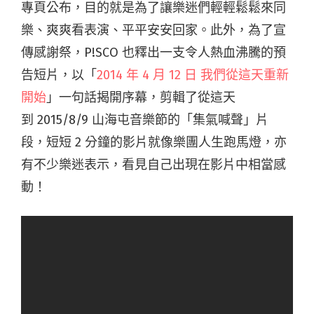
專頁公布，目的就是為了讓樂迷們輕輕鬆鬆來同
樂、爽爽看表演、平平安安回家。此外，為了宣
傳感謝祭，P!SCO 也釋出一支令人熱血沸騰的預
告短片，以「
2014 年 4 月 12 日 我們從這天重新
開始
」一句話揭開序幕，剪輯了從這天
到 2015/8/9 山海屯音樂節的「集氣喊聲」片
段，短短 2 分鐘的影片就像樂團人生跑馬燈，亦
有不少樂迷表示，看見自己出現在影片中相當感
動！