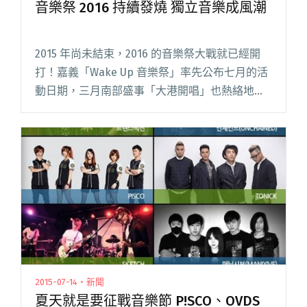
音樂祭 2016 持續發燒 獨立音樂成風潮
2015 年尚未結束，2016 的音樂祭大戰就已經開
打！嘉義「Wake Up 音樂祭」率先公布七月的活
動日期，三月南部盛事「大港開唱」也熱絡地討
論著明年主視覺，前者連演出卡司都還沒公佈便
直接賣票，後者則在今年創下音樂祭上萬張票券
完售的紀錄，閱讀全文 "音樂祭 2016 持續發燒 獨
立音樂成風潮"
2015-07-14・新聞
夏天就是要征戰音樂節 P!SCO、OVDS