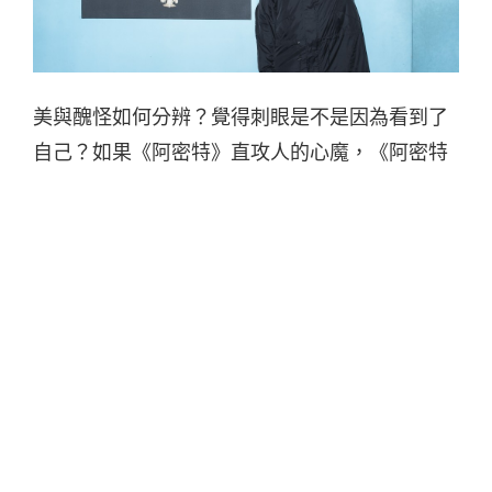
美與醜怪如何分辨？覺得刺眼是不是因為看到了
自己？如果《阿密特》直攻人的心魔，《阿密特
2》則直視當代文明病，導演比爾賈身為這兩張專
輯的 MV 影像主腦，不僅照出眾生相，也細胞化
了人心，讓人對比爾賈影像養成好奇。
當阿密特的〈怪胎秀〉一播出，點閱率飆升，也
引起好壞評價，比爾賈指出《阿密特》是意識專
輯，要傳達的是社會現象，「在影像語言中，壞
的東西不是壞，是個反差。我們活在馬戲團狀態
中，第一個人講的，後面會跟風，看似畸形，但