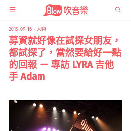
跳
至
主
要
2015-09-16・
人物
內
募資就好像在試探女朋友，
容
都試探了，當然要給好一點
的回報 － 專訪 LYRA 吉他
手 Adam