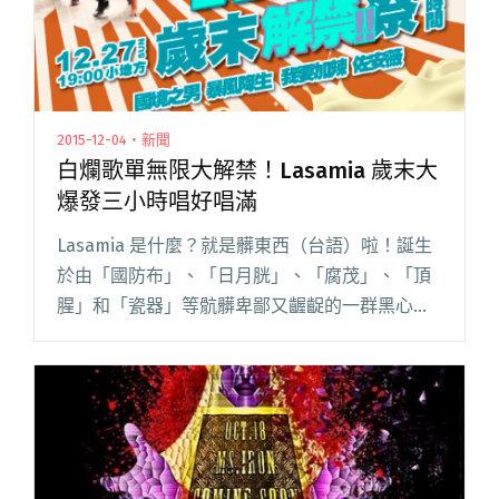
2015-12-04・新聞
白爛歌單無限大解禁！Lasamia 歲末大
爆發三小時唱好唱滿
Lasamia 是什麼？就是髒東西（台語）啦！誕生
於由「國防布」、「日月胱」、「腐茂」、「頂
腥」和「瓷器」等骯髒卑鄙又齷齪的一群黑心物
質所組成的鬼島「歹灣」，因看不慣歹灣在「瘍
年」來各領域圈的愛恨情仇糾葛以及怪力怪神之
事，來自宇宙混沌的四大閱讀全文 "白爛歌單無
限大解禁！Lasamia 歲末大爆發三小時唱好唱滿"