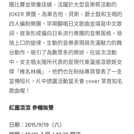
團比賽並榮
獲佳績、活躍於大型音樂祭活動的
JOKER 樂團，為
單吉他、貝斯、爵士鼓和主唱的
四人編制樂
團，早期翻唱日文歌曲並填寫中文歌
詞，逐漸形成偏向日系
流行樂團的音樂風格，琅
琅上口的旋律、生動的音樂表現與充滿魅力的舞
台動作，吸引了為數眾多的樂迷，在這次活動
中，女主唱太陽所代表的是現代東瀛搖滾歌姬女
傑「椎名林檎」，他們也在粉絲專頁發表了一支
宣傳短片，片中透露活動當天會 cover 某首知名
歌曲喔！
紅塵滾滾 參幗無雙
日期：2015/9/19（六）