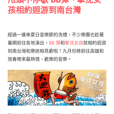
孩相約迴游到南台灣
經過一連串夏日音樂節的洗禮，不少樂團也趁著
暑期前往各地演出，
BB 彈
和
擊沈女孩
就相約迴游
到南台灣和樂迷相見歡啦！九月份將前往高雄和
恆春帶來最熱情、歡樂的音樂。