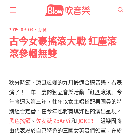
跳
至
主
要
2015-09-03・
新聞
內
古今女豪搖滾大戰 紅塵滾
容
滾參幗無雙
秋分時節，涼風颯颯的九月最適合聽音樂、看表
演了！一年一度的獨立音樂活動「紅塵滾滾」今
年將邁入第三年，往年以女主唱搭配男團員的特
別組合定番，在今年也將有爆炸性的演出呈現。
黑色搖籃
、
佐安薇
ZoAnVi
和
JOKER
三組樂團將
由代表屬於自己特色的三國女英豪們領軍，在紛