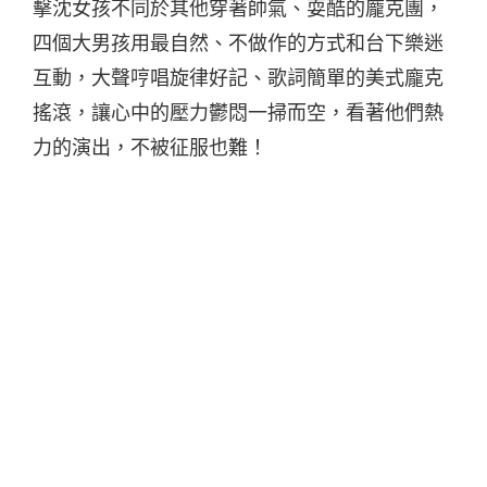
擊沈女孩不同於其他穿著帥氣、耍酷的龐克團，
四個大男孩用最自然、不做作的方式和台下樂迷
互動，大聲哼唱旋律好記、歌詞簡單的美式龐克
搖滾，讓心中的壓力鬱悶一掃而空，看著他們熱
力的演出，不被征服也難！
成軍超過十年的 BB 彈活力依舊不減，他們的創
作就像團名一樣，是一把玩具武器，看似粗糙的
顆粒中，挾帶著殺傷力十足的速度感，把生活中
累積已久的不安，一次爽快地宣洩而出，重新編
織前所未有的聆聽體驗。
值得一提的是，高雄場次特別邀請了現居台灣的
外國樂團「
Ape Apocalypse 末日之猩
」共演，
一連三組熱力十足的演出，保證絕無冷場！