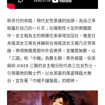
新世代的來臨，現代女性意識的抬頭，為自己爭
取屬於自己的一片天；在陽剛性十足的樂團圈
中，女主唱為主的樂團也漸漸增加茁壯，像是日
本搖滾女王椎名林檎和台灣搖滾女王楊乃文等英
雌，帶領樂團勇闖中外音樂界，並獲獎無數。以
「三國」和「巾幗」為雙主題，黑色搖籃、佐安
薇和 JOKER 三團的女主唱分別代表三位女烈士，
引領著她的戰士們，以女英豪的風姿降臨大舞
台，宣告著「巾幗不讓鬚眉」的精神。