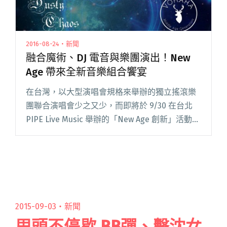
2016-08-24・新聞
融合魔術、DJ 電音與樂團演出！New
Age 帶來全新音樂組合饗宴
在台灣，以大型演唱會規格來舉辦的獨立搖滾樂
團聯合演唱會少之又少，而即將於 9/30 在台北
PIPE Live Music 舉辦的「New Age 創新」活動，
稱得上是台灣首次嘗試以高檔規格、獨立樂團與
魔術表演團、DJ 電音一同共演之演唱會閱讀全文
"融合魔術、DJ 電音與樂團演出！New Age 帶來
全新音樂組合饗宴"
2015-09-03・
新聞
甩頭不停歇 BB彈、擊沈女