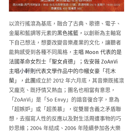
以流行搖滾為基底，融
合了古典、歌德、電子、
金屬和
藍調等元素的
黑色搖籃，
以創新為主軸寫
下自己想
法，想要改變音樂產業的文化，讓聽者
能夠感受到各種不同風格，
主唱 Moon 代表的是
法國革命女烈士「聖女貞德」；佐安薇 ZoAnVi
主唱
小軒則
代表文學作品中的巾幗女豪「花木
蘭」，此團
成立於 2012 年六月底，其音樂既
搖滾
又龐克、既抒情又熱血；團名也相當有意思，
「
ZoAnVi」是「So Envy」
的諧音復合字，意為
「超嫉妒」或「超
羨慕」，從雙層含義之矛盾聯
想，去描寫
人性的反應以及對生活周遭事物的巧
妙思維；
2004 年結成、2006 年陸續參加各大樂