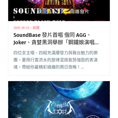
2015-10-13・新聞
SoundBase 發片首唱 偕同 AGG、
Joker、貪婪黑洞舉辦「鋼鐵娘演唱
會」
四位女主唱、四組充滿爆發力與舞台魅力的樂
團，要用行雲流水的旋律混搭氣勢強勁的表演
魂，帶給你最精彩過癮的周日夜晚！
SoundBase、AGG、Joker 和貪婪黑洞 將於 10/18
在小地方展演空間舉辦「鋼鐵娘演唱會」，這場
活動不僅是 So閱讀全文 "SoundBase 發片首唱
偕同 AGG、Joker、貪婪黑洞舉辦「鋼鐵娘演唱
會」"