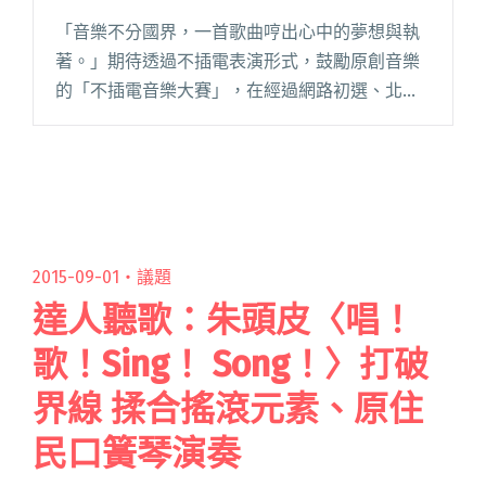
「音樂不分國界，一首歌曲哼出心中的夢想與執
著。」期待透過不插電表演形式，鼓勵原創音樂
的「不插電音樂大賽」，在經過網路初選、北中
南複賽，以及導師培訓等一連串的關卡與訓練之
後，入圍的九組好手，無不卯足全力在決賽現場
展現自我，而他們爭取最高榮譽的閱讀全文 "現
場直擊：第四屆新光三越不插電音樂大賽 決賽回
顧"
2015-09-01・
議題
達人聽歌：朱頭皮〈唱！
歌！Sing！ Song！〉打破
界線 揉合搖滾元素、原住
民口簧琴演奏