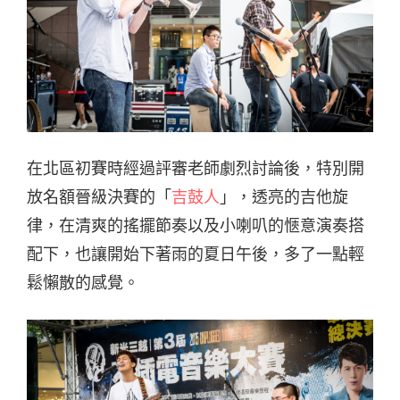
在北區初賽時經過評審老師劇烈討論後，特別開
放名額晉級決賽的「
吉鼓人
」，透亮的吉他旋
律，在清爽的搖擺節奏以及小喇叭的愜意演奏搭
配下，也讓開始下著雨的夏日午後，多了一點輕
鬆懶散的感覺。