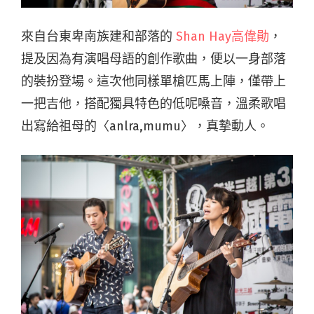
來自台東卑南族建和部落的
Shan Hay高偉勛
，
提及因為有演唱母語的創作歌曲，便以一身部落
的裝扮登場。這次他同樣單槍匹馬上陣，僅帶上
一把吉他，搭配獨具特色的低呢嗓音，溫柔歌唱
出寫給祖母的〈anlra,mumu〉，真摯動人。