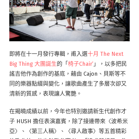
即將在十一月發行專輯，甫入選
十月 The Next
Big Thing 大團誕生
的「
椅子Chair’
」，以多把民
謠吉他作為創作的基底，藉由 Cajon、貝斯等不
同的樂器點綴與變化，讓歌曲產生了多層次卻又
清新的質感，表現讓人驚艷。
在揭曉成績以前，今年也特別邀請新生代創作才
子 HUSH 擔任表演嘉賓，除了接連帶來〈波希米
亞〉、〈第三人稱〉、〈尋人啟事〉等五首精彩