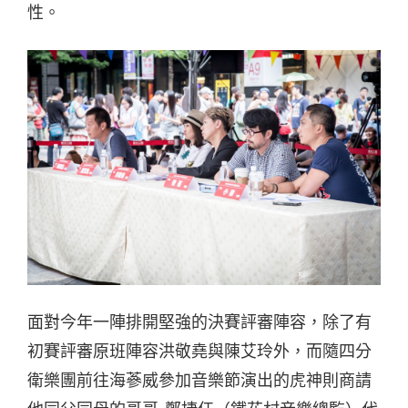
性。
面對今年一陣排開堅強的決賽評審陣容，除了有
初賽評審原班陣容洪敬堯與陳艾玲外，而隨四分
衛樂團前往海蔘威參加音樂節演出的虎神則商請