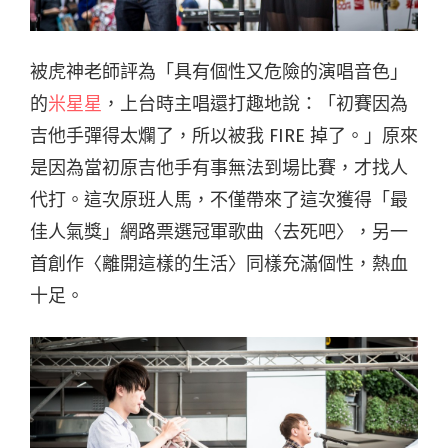
被虎神老師評為「具有個性又危險的演唱音色」
的
米星星
，上台時主唱還打趣地說：「初賽因為
吉他手彈得太爛了，所以被我 FIRE 掉了。」原來
是因為當初原吉他手有事無法到場比賽，才找人
代打。這次原班人馬，不僅帶來了這次獲得「最
佳人氣獎」網路票選冠軍歌曲〈去死吧〉，另一
首創作〈離開這樣的生活〉同樣充滿個性，熱血
十足。