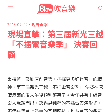
跳
至
主
要
2015-09-02・
現場直擊
內
現場直擊：第三屆新光三越
容
「不插電音樂季」 決賽回
顧
秉持著「鼓勵原創音樂，挖掘更多好聲音」的精
神，第三屆新光三越「不插電音樂季」 決賽在忽
晴忽雨的周末午後順利落幕了。今年共有十組音
樂人脫穎而出，透過最純粹的不插電表演形式，
不僅在舞台上熱血的互相競技，也為台下的觀眾