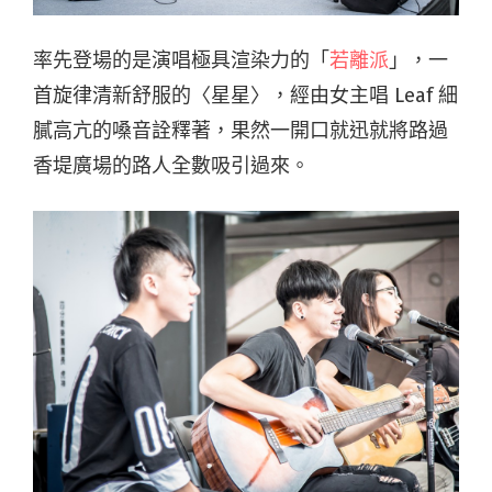
率先登場的是演唱極具渲染力的「
若離派
」，一
首旋律清新舒服的〈星星〉，經由女主唱 Leaf 細
膩高亢的嗓音詮釋著，果然一開口就迅就將路過
香堤廣場的路人全數吸引過來。