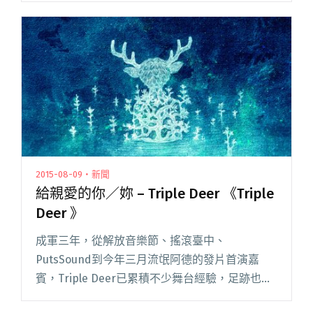
地，為了理想而獻出了自己寶貴的生命，最終閱
讀全文 "血肉果汁機、猛虎巧克力、青春大衛 此
唱彼和的 MV 三連發"
2015-08-09・新聞
給親愛的你／妳 – Triple Deer 《Triple
Deer 》
成軍三年，從解放音樂節、搖滾臺中、
PutsSound到今年三月流氓阿德的發片首演嘉
賓，Triple Deer已累積不少舞台經驗，足跡也悄
悄地行經全台各地。歷經三年的時光焠鍊，將近