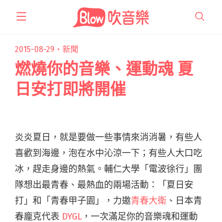
跳
至
主
要
2015-08-29・
新聞
內
燃燒你的音樂、運動魂 夏
容
日安打即將開催
炎炎夏日，就是要做一些事情來消消暑，有些人
喜歡到海邊，泡在水中沁涼一下；有些人大口吃
冰，趕走身邊的熱氣。輔仁大學「電波徐行」團
隊想出最青春、最熱血的兩場活動：「夏日安
打」和「青春甲子園」，力邀
青春大衛
、日本青
春龐克代表
DYGL
，一次滿足你的音樂魂和運動