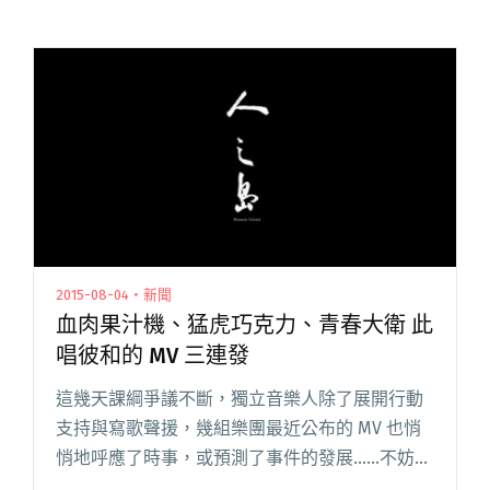
2015-08-04・新聞
血肉果汁機、猛虎巧克力、青春大衛 此
唱彼和的 MV 三連發
這幾天課綱爭議不斷，獨立音樂人除了展開行動
支持與寫歌聲援，幾組樂團最近公布的 MV 也悄
悄地呼應了時事，或預測了事件的發展……不妨來
看一看！ 血肉果汁機〈天崩大事件〉 令人心碎