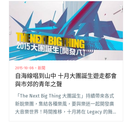
一年的製作期，他們即將在今年暑假發行第一張
錄音室作品，首張同名閱讀全文 "給親愛的你／
妳 – Triple Deer 《Triple Deer 》"
2015-10-08・新聞
自海線唱到山中 十月大團誕生遊走都會
與市郊的青年之聲
「The Next Big Thing 大團誕生」持續帶來各式
新銳樂團，集結各種樂風，要與樂迷一起開發廣
大音樂世界！時間推移，十月將在 Legacy 的舞
台上迎來倒數第二場的大團誕生，這次由海線與
山中汲取的青年之聲，風格遊走於都會與市郊；