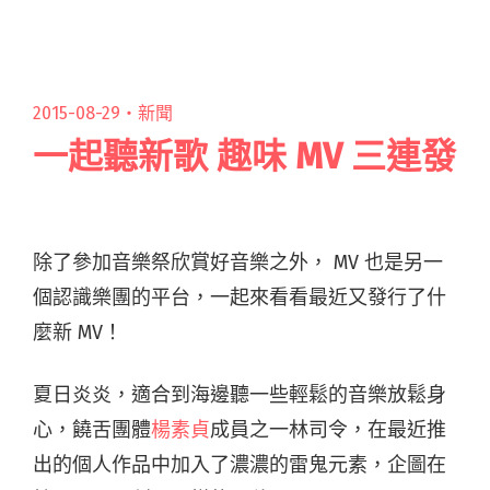
不閱讀全文 "自海線唱到山中 十月大團誕生遊走
都會與市郊的青年之聲"
2015-08-29・
新聞
一起聽新歌 趣味 MV 三連發
除了參加音樂祭欣賞好音樂之外， MV 也是另一
個認識樂團的平台，一起來看看最近又發行了什
麼新 MV！
夏日炎炎，適合到海邊聽一些輕鬆的音樂放鬆身
心，饒舌團體
楊素貞
成員之一林司令，在最近推
出的個人作品中加入了濃濃的雷鬼元素，企圖在