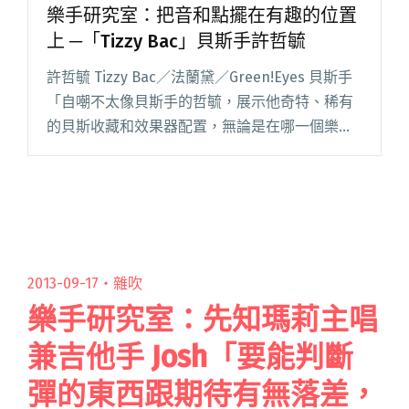
樂手研究室：把音和點擺在有趣的位置
上 ─「Tizzy Bac」貝斯手許哲毓
許哲毓 Tizzy Bac／法蘭黛／Green!Eyes 貝斯手
「自嘲不太像貝斯手的哲毓，展示他奇特、稀有
的貝斯收藏和效果器配置，無論是在哪一個樂團
裡，你都可以看到哲毓他陶醉在音樂裡、貝斯聲
響裡的模樣。用他獨特的律動，穿梭在節奏和旋
律之間閱讀全文 "樂手研究室：把音和點擺在有
趣的位置上 ─「Tizzy Bac」貝斯手許哲毓"
2013-09-17・
雜吹
樂手研究室：先知瑪莉主唱
兼吉他手 Josh「要能判斷
彈的東西跟期待有無落差，