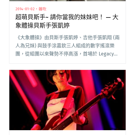
2014-01-02・雜吹
超萌貝斯手~ 請你當我的妹妹吧！ — 大
象體操貝斯手張凱婷
《大象體操》由貝斯手張凱婷、吉他手張凱翔 (兩
人為兄妹) 與鼓手涂嘉欽三人組成的數字搖滾樂
團，從組團以來聲勢不停高漲，首場於 Legacy
舉辦個唱便 sold out 的佳績，今天要介紹的是，
大象體操的妹妹─張凱婷，她是個總是穿著古著
洋裝閱讀全文 "超萌貝斯手~ 請你當我的妹妹吧！
— 大象體操貝斯手張凱婷"