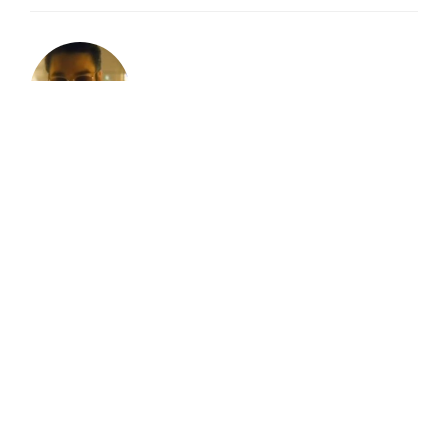
作者 /
ZORN
發表：2013-09-17
分類：
雜吹
標籤：
吉他
先知瑪莉
英式搖滾