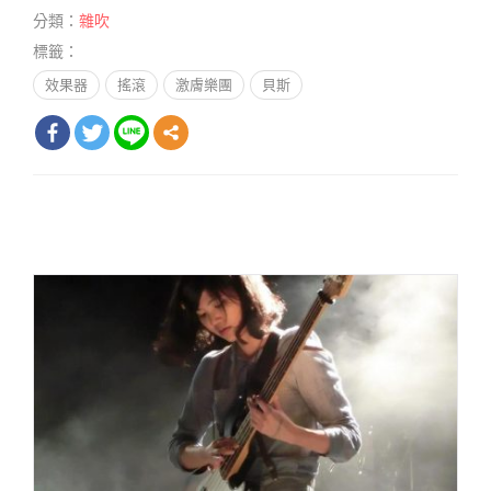
分類：
雜吹
標籤：
效果器
搖滾
激膚樂團
貝斯