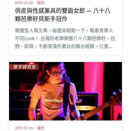
2013-12-20・雜吹
俏皮與性感兼具的雙面女郎 — 八十八
顆芭樂籽貝斯手冠伶
樂團型人第五集，每週末輕鬆一下，看看音樂人
不同Look！ 台灣的老牌樂團八十八顆芭樂籽，狂
野、即興，不斷表演所累計的舞台經驗，只要親
臨現場觀看演出，絕對能感受到那股震撼。本週
介紹八十八顆芭樂籽貝斯手-冠伶，平常看起來個
性溫溫的冠伶，其實嗆辣閱讀全文 "俏皮與性感
兼具的雙面女郎 — 八十八顆芭樂籽貝斯手冠伶"
2013-12-04・雜吹