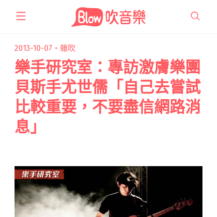
跳
至
主
要
2013-10-07・
雜吹
內
樂手研究室：專訪激膚樂團
容
貝斯手尤世儒「自己去嘗試
比較重要，不要盡信網路消
息」