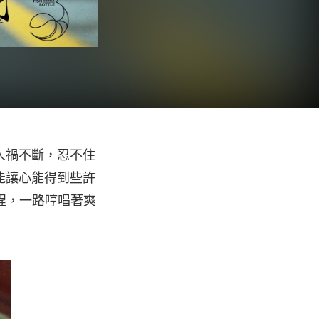
人禍不斷，忍不住
能讓心能得到些許
旅程，一路哼唱著爽