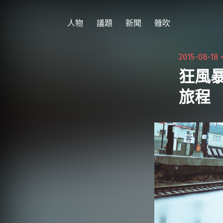
跳
至
人物
議題
新聞
雜吹
主
要
2015-08-18
內
狂風
容
旅程