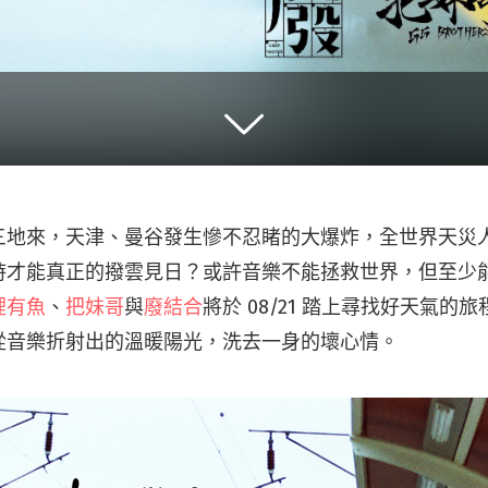
三地來，天津、曼谷發生慘不忍睹的大爆炸，全世界天災
時才能真正的撥雲見日？或許音樂不能拯救世界，但至少
裡有魚
、
把妹哥
與
廢結合
將於 08/21 踏上尋找好天氣的
從音樂折射出的溫暖陽光，洗去一身的壞心情。