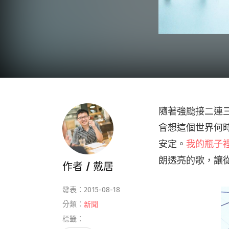
隨著強颱接二連
會想這個世界何
安定。
我的瓶子
朗透亮的歌，讓
作者 /
戴居
發表：2015-08-18
分類：
新聞
標籤：