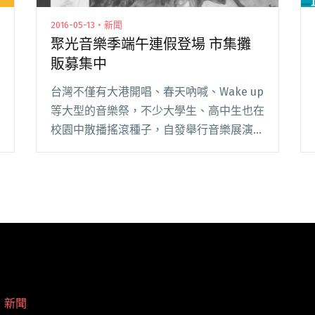
2016-05-13・新聞
聚光音樂季端午連假登場 市集攤
販募集中
台灣不僅有大港開唱、春天吶喊、Wake up
等大型的音樂祭，不少大學生、高中生也在
校園中散播搖滾種子，自發舉行音樂展演活
動，邀請在校學生、在地樂團，以及知名樂
團參與。中原大學熱音社發起的「聚光音樂
季」，今年以來到第四屆，在樂團徵選順利
完成閱讀全文 "聚光音樂季端午連假登場 市
集攤販募集中"
・
新聞