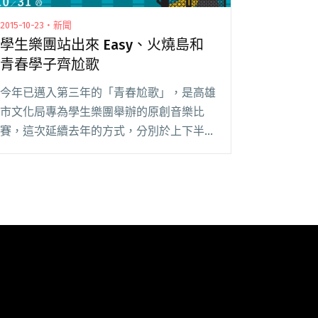
2015-10-23・新聞
學生樂團站出來 Easy、火燒島和
青春學子齊尬歌
今年已邁入第三年的「青春尬歌」，是高雄
市文化局專為學生樂團舉辦的原創音樂比
賽，這次延續去年的方式，分別於上下半年
舉辦兩個活動場次，公開徵選學生樂團，鼓
勵原創音樂。入選的樂團除了有機會站上大
舞台演出之外，還能錄製自己的作品，並收
錄在《青春尬歌閱讀全文 "學生樂團站出來
Easy、火燒島和青春學子齊尬歌"