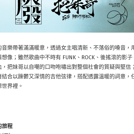
的音樂帶著滿滿暖意，透過女主唱清新、不落俗的嗓音，
想像；雖然歌曲中不時有 FUNK、ROCK、後搖滾的影
血，把妹哥以自嘲的口吻咆嘯出對整個社會的質疑與堅信
廢結合以躁鬱又深情的吉他弦律，搭配透露溫暖的詞意，
想世界裡。
的旅程