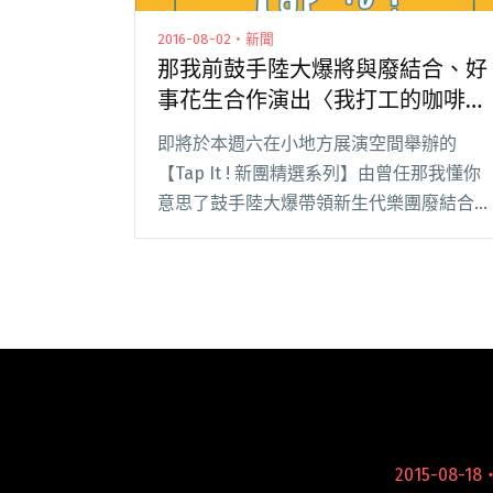
2016-08-02・新聞
那我前鼓手陸大爆將與廢結合、好
事花生合作演出〈我打工的咖啡
廳〉
即將於本週六在小地方展演空間舉辦的
【Tap It ! 新團精選系列】由曾任那我懂你
意思了鼓手陸大爆帶領新生代樂團廢結合與
好事花生一同演出！當天還有特別的合作橋
段，昨日釋出練團影片，合作曲目〈我打工
的咖啡廳〉搶先曝光！ tap 有效果器算拍
之閱讀全文 "那我前鼓手陸大爆將與廢結
合、好事花生合作演出〈我打工的咖啡
廳〉"
2015-08-18