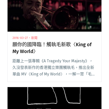
2016-03-27・新聞
願你的國降臨！觸執毛新歌〈King of
My World〉
距離上一張專輯《A Tragedy Your Majesty》，
久沒發表新作的香港獨立樂團觸執毛，推出全新
單曲 MV〈King of My World〉，一解一眾「毛
迷」的相思之苦。 觸執毛的歷史，絕對可以說是
歷盡高低起伏，自 2005 年閱讀全文 "願你的國降
臨！觸執毛新歌〈King of My World〉"