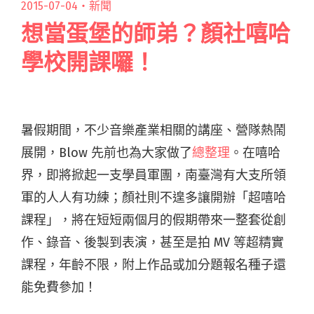
2015-07-04・
新聞
想當蛋堡的師弟？顏社嘻哈
學校開課囉！
暑假期間，不少音樂產業相關的講座、營隊熱鬧
展開，Blow 先前也為大家做了
總整理
。在嘻哈
界，即將掀起一支學員軍團，南臺灣有大支所領
軍的人人有功練；顏社則不遑多讓開辦「超嘻哈
課程」，將在短短兩個月的假期帶來一整套從創
作、錄音、後製到表演，甚至是拍 MV 等超精實
課程，年齡不限，附上作品或加分題報名種子還
能免費參加！