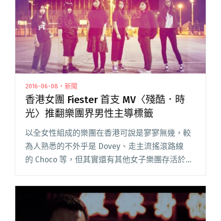
2016-06-08・新聞
香港女團 Fiester 首支 MV〈殘酷．時
光〉推翻樂團界男性主導標籤
以全女性組成的樂團在香港可說是寥寥無幾，較
為人熟悉的不外乎是 Dovey、走主流搖滾路線
的 Choco 等，但其實還有其他女子樂團存活於香
港獨立音樂圈，剛發表新曲的 Fiester 便是女子樂
團之中堅份子。特別注意，她們是香港樂團，可
不是同閱讀全文 "香港女團 Fiester 首支 MV〈殘
酷．時光〉推翻樂團界男性主導標籤"