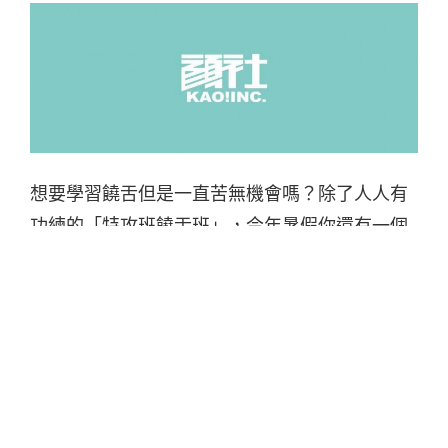
想要學習饒舌但是一直苦無機會嗎？除了人人有
功練的「特攻班饒舌班」，今年暑假你還有一個
新選擇，由顏社開辦的超嘻哈課程，透過一條龍
的方式，教你如何成為一位饒舌歌手，除了基本
的創作、錄音，深入了解演唱技巧，跟風格解
析，還教你如何行銷、拍攝 MV，以及「當一個很
屌的 BEATSMAKER」，打造流暢的旋律！
課程報名辦法分為「種子募集」和「一般報名」