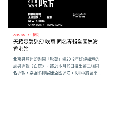
2015-05-16・新聞
天籟實驗迷幻 吹萬 同名專輯全國巡演
香港站
北京另類迷幻樂團「吹萬」繼2012年好評如潮的
處男專輯《白夜》，將於本月15日推出第二張同
名專輯，樂團隨即展開全國巡演，6月中將會來到
香港舉行專場演出。來自中國北京的四人樂團吹
萬組成於2010年，樂團名稱取自中國哲學家莊子
《齊物論》中「夫天閱讀全文 "天籟實驗迷幻 吹
萬 同名專輯全國巡演香港站"