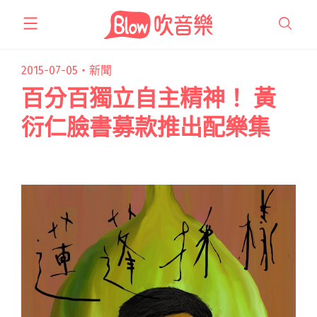
跳
至
主
要
2015-07-05・
新聞
內
百分百獨立自主精神！ 黃
容
衍仁臉書募款推出配樂集