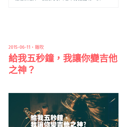
來瞧瞧樂團圈中有哪些兄弟姊妹檔！ 拾參樂團 拾
參樂團的主唱小寶和吉他手小宇，是兄弟檔是樂
團圈的藝術家，兩人皆畢業於閱讀全文 "樂團一
家親？其實他們真的是兄弟姊妹啦！"
2015-06-11・
雜吹
給我五秒鐘，我讓你變吉他
之神？