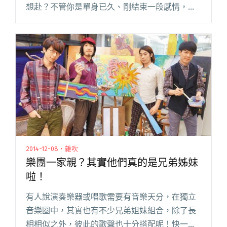
想赴？不管你是單身已久、剛結束一段感情，或
者就是想要獨自一人，讓這些歌陪你擁抱孤單，
直視心中的傷痛，明天過後，你會更堅強！ 單身
情歌 Demo－林正 Ja閱讀全文 "單身萬歲！陪你
擁抱孤獨的歌曲"
2014-12-08・雜吹
樂團一家親？其實他們真的是兄弟姊妹
啦！
有人說演奏樂器或唱歌需要有音樂天分，在獨立
音樂圈中，其實也有不少兄弟姐妹組合，除了長
相相似之外，彼此的歌聲也十分搭配呢！快一起