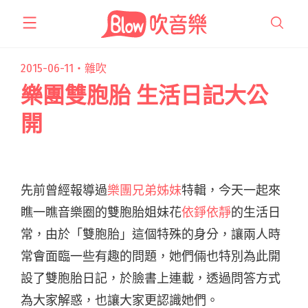
跳
至
主
要
2015-06-11・
雜吹
內
樂團雙胞胎 生活日記大公
容
開
先前曾經報導過
樂團兄弟姊妹
特輯，今天一起來
瞧一瞧音樂圈的雙胞胎姐妹花
依錚依靜
的生活日
常，由於「雙胞胎」這個特殊的身分，讓兩人時
常會面臨一些有趣的問題，她們倆也特別為此開
設了雙胞胎日記，於臉書上連載，透過問答方式
為大家解惑，也讓大家更認識她們。