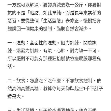
一方式可以解決，要認真減去幾十公斤，你要對
抗的不是「脂肪」如此單純，而是長年來累積的
惡習，要從整個「生活型態」去修正，慢慢把身
體調回一個健康的機制，脂肪自然會減少。
一、運動：全面性的運動，阻力訓練、間歇訓
練、爆發力訓練、有氧、心肺、耐力缺一不可，
所以絕對不可能有那種狂抬腿就會瘦屁股那種鬼
話。
二、飲食：怎麼吃？吃什麼？不靠飲食控制，依
然高油高鹽高糖，就算你每天仰臥起坐1千下肚子
還是大。
三、生活習慣：每天熬夜喝酒抽菸、作息不規