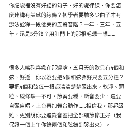
你腦袋裡沒有好聽的句子、好的旋律線、你要怎
麼建構有美感的線條？初學者要聽多少曲子才有
辦法詮釋一段優美的五聲音階？一年、三年、五
年，還是5分鐘？用肛門上的那根毛想一想……
很多人嘴砲喜歡在那邊嗆，五月天的歌只有4個和
弦，好遜！你以為要把4個和弦彈好只要五分鐘？
要把4個和弦每一根都清清楚楚彈出來，乾淨、顆
粒、線條缺一不可，節奏要穩，斷音要少，還要
自彈自唱，上台再加舞台動作……相信我，那超級
難，更別說你要進錄音室把全部細節修正好（我
保證一個上午你錄兩個和弦錄到哭出來）。