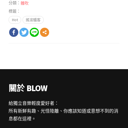
分類：
雜吹
標籤：
Hot
搖滾騷客
關於 BLOW
給獨立音樂輕度愛好者：
所有新鮮有趣、光怪陸離、你應該知道或意想不到的消
息都在這裡。