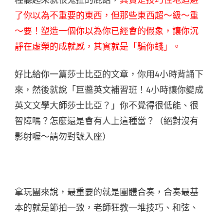
種聽起來就很鬼扯的屁話，
其實是技巧性地迴避
了你以為不重要的東西，但那些東西超～級～重
～要！塑造一個你以為你已經會的假象，讓你沉
靜在虛榮的成就感，其實就是「騙你錢」。
好比給你一篇莎士比亞的文章，你用4小時背誦下
來，然後就說「巨醬英文補習班！4小時讓你變成
英文文學大師莎士比亞？」你不覺得很低能、很
智障嗎？怎麼還是會有人上這種當？（絕對沒有
影射喔～請勿對號入座）
拿玩團來說，最重要的就是團體合奏，合奏最基
本的就是節拍一致，老師狂教一堆技巧、和弦、