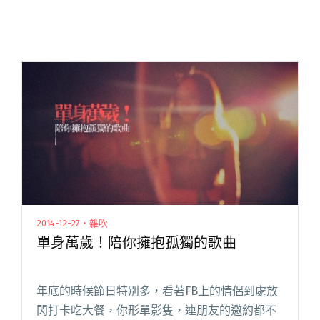
2014-12-27・雜吹
單身萬歲！陪你擁抱孤獨的歌曲
年底的時候節日特別多，看著FB上的情侶到處放
閃打卡吃大餐，你形單影隻，連朋友的邀約都不