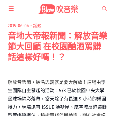
跳
至
主
要
2015-06-04・
議題
內
音地大帝報新聞：解放音樂
容
節大回顧 在校園酗酒罵髒
話這樣好嗎！？
解放音樂節，顧名思義就是要大解放！這場由
學
生團隊自主發起的活動，5/3 已於桃園中央大學
壘球場精彩落幕，當天除了有長達 9 小時的樂團
接力，現場還有 ISSUE 議墅屋、航空城反迫遷聯
盟等帳篷攤位，
積極實踐公民參與，關心社會議