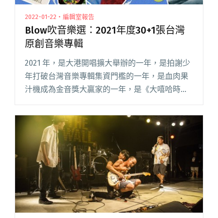
2022-01-22・編輯室報告
Blow吹音樂選：2021年度30+1張台灣
原創音樂專輯
2021 年，是大港開唱擴大舉辦的一年，是拍謝少
年打破台灣音樂專輯集資門檻的一年，是血肉果
汁機成為金音獎大贏家的一年，是《大嘻哈時
代》吸睛的一年，是要學會與疫情共存的一年。
手工統計十二月新發行近 70 張，不知道是為了趕
補助結案或者是被迫壓閱讀全文 "Blow吹音樂
選：2021年度30+1張台灣原創音樂專輯"