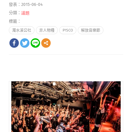
發表：2015-06-04
分類：
議題
標籤：
濁水溪公社
非人物種
P!SCO
解放音樂節