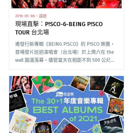
2016-05-08・議題
現場直擊：P!SCO-6-BEING P!SCO
TOUR 台北場
甫發行新專輯《BEING P!SCO》的 P!SCO 樂團，
首場發片巡迴演唱會（台北場）於上周六在 the
wall 圓滿落幕，儘管當天在相距不到 500 公尺遠
的地方有台大音樂節（同時段滅火器壓軸演
出），P!SCO 依然全力以赴，熱力開唱閱讀全文
"現場直擊：P!SCO-6-BEING P!SCO TOUR 台北
場"