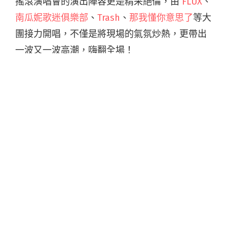
搖滾演唱會的演出陣容更是精采絕倫，由
FLUX
、
南瓜妮歌迷俱樂部
、
Trash
、
那我懂你意思了
等大
團接力開唱，不僅是將現場的氣氛炒熱，更帶出
一波又一波高潮，嗨翻全場！
剛釋出新歌〈4D 大舞廳〉的 Flux， 在爽快的復古音樂節奏
內，加入能隨之搖擺的跳舞元素，用散發熱力的節拍聲響讓每