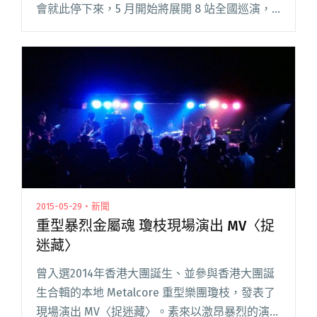
會就此停下來，5 月開始將展開 8 站全國巡演，
所到之處包括北方的內蒙、北京、石家莊；中部
武漢、長沙；南部深圳、廣州，當然少不了回到
老家閱讀全文 "枯城竭熵！SEESAW x 邏輯失控全
國巡演香港站"
2015-05-29・新聞
重型暴烈金屬魂 瓊枝現場演出 MV〈捉
迷藏〉
曾入選2014年香港大團誕生、並參與香港大團誕
生合輯的本地 Metalcore 重型樂團瓊枝，發表了
現場演出 MV〈捉迷藏〉。素來以激昂暴烈的演出