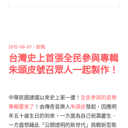
風格聞名的瓊枝，以剪輯現場演出片段作為 MV
實在適合不過，〈捉迷藏〉輯錄各場樂團的現場
演出，閱讀全文 "重型暴烈金屬魂 瓊枝現場演出
MV〈捉迷藏〉"
2015-06-01・
新聞
台灣史上首張全民參與專輯
朱頭皮號召眾人一起製作！
中華民國建國以來史上第一遭！
全民參與的音樂
專輯要來了
！由傳奇音樂人
朱頭皮
發起，因應明
年五十歲生日的到來，一方面為自己祝壽慶生．
一方面想藉此「公開透明的新世代」挑戰新型態