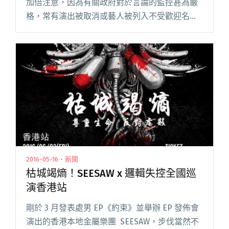
加倍注意，因為有關政府對於言論的監控甚為嚴
格，常有演出被取消或藝人被列入不受歡迎名單
從此無法公開演出的消息。早前香港本地樂團
「瓊枝」到廣州於430音樂節演出，於舞台上對著
數百樂迷講述香港佔中運動的感閱讀全文 "香港
樂團「瓊枝」 廣州音樂節大膽聲援佔中"
2016-05-16・新聞
枯城竭熵！SEESAW x 邏輯失控全國巡
演香港站
剛於 3 月發表處男 EP《約束》並舉辦 EP 發佈會
演出的香港本地金屬樂團 SEESAW，步伐當然不