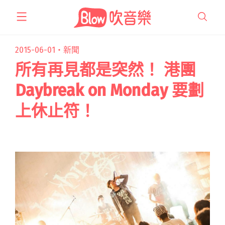
跳
至
主
要
2015-06-01・
新聞
內
所有再見都是突然！ 港團
容
Daybreak on Monday 要劃
上休止符！