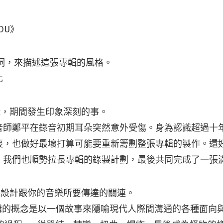
YOU》
容詞，來描述這張專輯的風格。
化
輯，期間發生印象深刻的事。
音師鄭平在錄音初期耳朵突然意外受傷。身為認識超過十
喪，也做好最壞打算可能要重新籌劃整張專輯的製作。還
，我們也順勢拉長專輯的錄製計劃，最後共同完成了一張
裝設計跟你的音樂所要傳達的關連。
專輯的概念是以一個故事來隱喻現代人際間溝通的各種面向