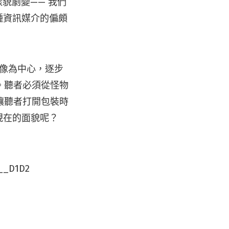
貌劇變—— 我們
種資訊媒介的偏頗
人像為中心，逐步
。聽者必須從怪物
讓聽者打開包裝時
現在的面貌呢？
D1D2