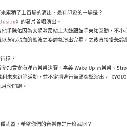
 幾年下來累積了上百場的演出，最有印象的一場是？
lusion
》的發片首唱演出。
吉他手陳佑因為太過激昂站上大鼓跟鼓手東祐互動，不小
就以背心沾血的藍波之姿帥氣演出完畢，之後直接掛急診
動行程？
貢寮海洋音樂祭決賽、嘉義 Wake Up 音樂祭、StreetVo
ival、犀利未來趴等活動，並不定期進行街頭突擊演出。《YO
九月份開跑。
一種武器，希望你們的音樂像是什麼武器？