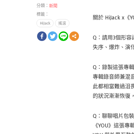
分類：
新聞
標籤：
關於 HiJack x《
HiJack
搖滾
Q：請用3個形
失序、爆炸、演
Q：錄製這張專
專輯錄音師兼混
此都相當難過沮
的狀況漸漸恢復
Q：聊聊唱片包
《YOU》這張