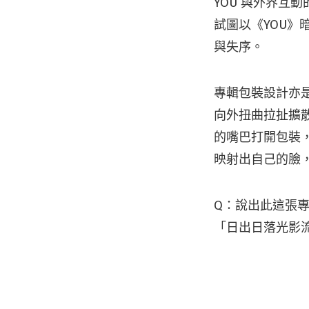
YOU 與外界互
試圖以《YOU
與失序。
專輯包裝設計亦是
向外扭曲拉扯擴
的嘴巴打開包裝
映射出自己的臉
Q：說出此這張專
「日出日落光影流