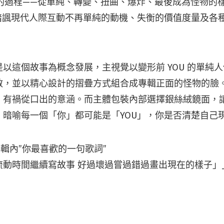
動的過程——從單純、轉變、扭曲、爆炸、最後成為怪物的樣
》暗諷現代人際互動不再單純的動機、失衡的價值度量及各
以這個故事為概念發展，主視覺以變形前 YOU 的單純
散，並以精心設計的摺疊方式組合成專輯正面的怪物的臉
，有禍從口出的意涵。而主體包裝內部選擇銀絲絨鏡面，
，暗喻每一個「你」都可能是「YOU」，你是否清楚自己
輯內”你最喜歡的一句歌詞”
動時間繼續寫故事 好過壞過嘗過錯過畫出現在的樣子」__