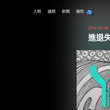
跳
至
人物
議題
新聞
雜吹
主
要
2014-06-0
內
進退失
容