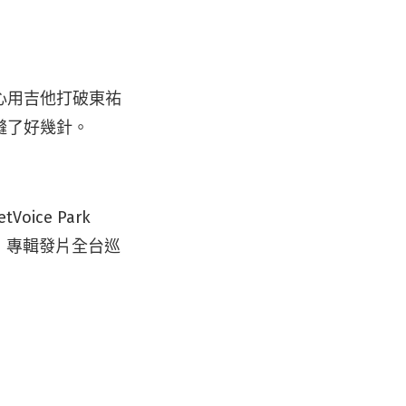
心用吉他打破東祐
縫了好幾針。
ice Park
U》專輯發片全台巡