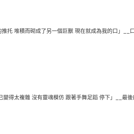
推托 堆積而砌成了另一個巨獸 現在就成為我的口」__
已變得太複雜 沒有靈魂模仿 跟著手舞足蹈 停下」__最