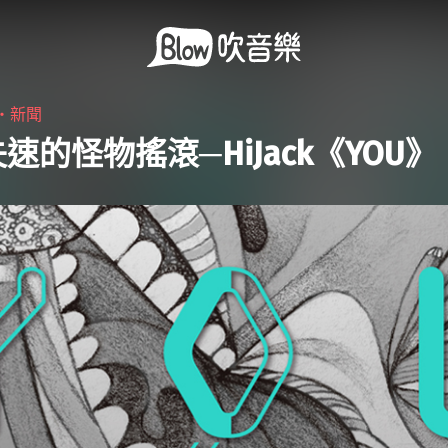
6・
新聞
速的怪物搖滾─HiJack《YOU》