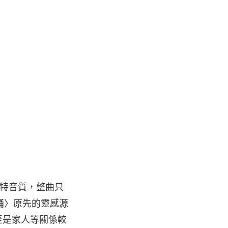
獨特音質，整曲只
誦〉原先的靈感源
至是家人等關係較