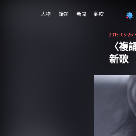
跳
至
人物
議題
新聞
雜吹
主
要
2015-05-26
內
〈複誦
容
新歌