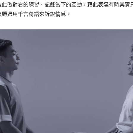
彼此做對看的練習、記錄當下的互動，藉此表達有時其實
以勝過用千言萬語來訴說情感。