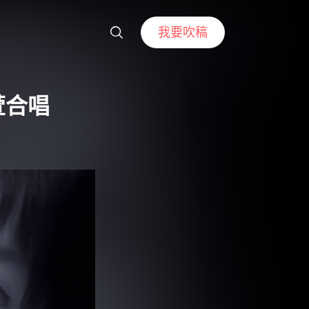
我要吹稿
萱合唱