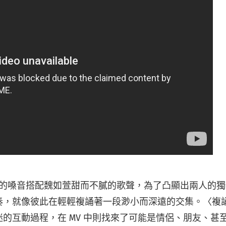
清脆的嗓音搭配魏如萱甜而不膩的歌聲，為了凸顯出兩人的
奏，就像彼此在輕輕複誦著一段渺小而深遠的交集。〈複
的互動過程，在 MV 中則找來了可能是情侶、朋友、甚