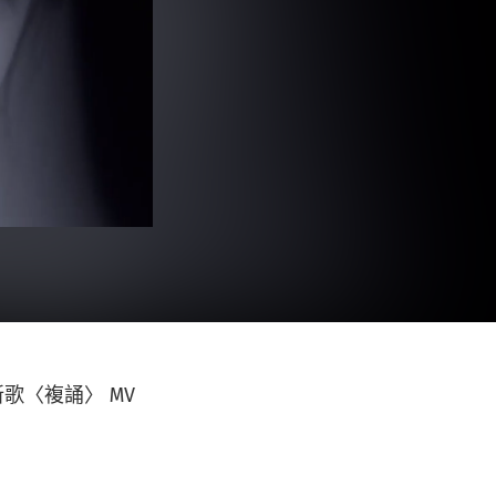
歌〈複誦〉 MV