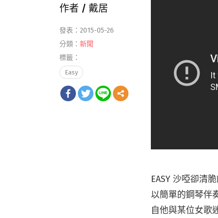
作者 /
戴居
發表：2015-05-26
分類：
新聞
標籤：
Easy
EASY 沙啞卻
以簡單的鋼琴伴
自他與某位女歌迷