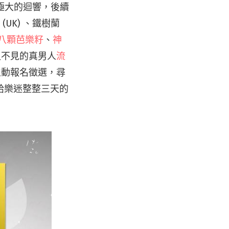
到了極大的迴響，後續
NS (UK) 、鐵樹蘭
八顆芭樂籽
、
神
久不見的真男人
流
主動報名徵選，尋
給樂迷整整三天的