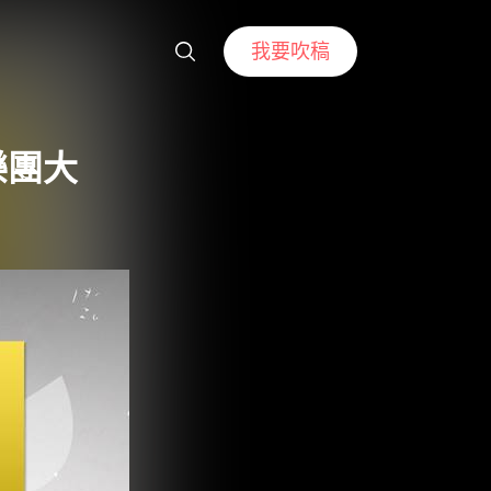
我要吹稿
樂團大