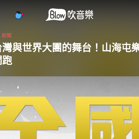
・
新聞
台灣與世界大團的舞台！山海屯
開跑