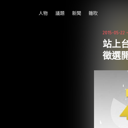
跳
至
人物
議題
新聞
雜吹
主
要
2015-05-22
內
站上
容
徵選