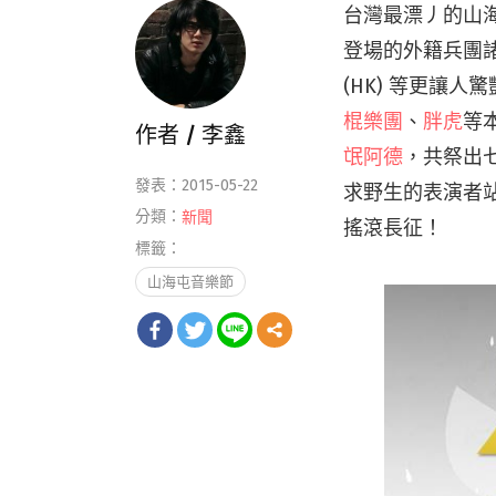
台灣最漂丿的山海屯
登場的外籍兵團諸如 Fea
(HK) 等更讓
棍樂團
、
胖虎
等
作者 /
李鑫
氓阿德
，共祭出
發表：2015-05-22
求野生的表演者
分類：
新聞
搖滾長征！
標籤：
山海屯音樂節