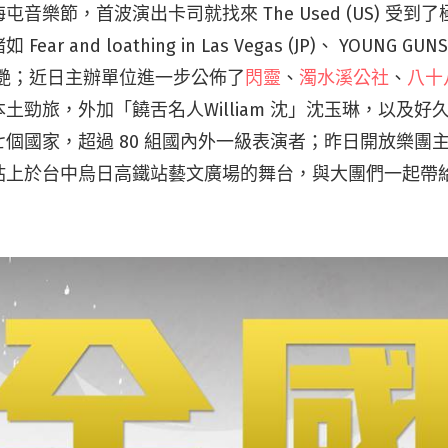
音樂節，首波演出卡司就找來 The Used (US) 受
r and loathing in Las Vegas (JP)、 YOUNG GU
人驚艷；近日主辦單位進一步公佈了
閃靈
、
濁水溪公社
、
八十
本土勁旅，外加「饒舌名人William 沈」沈玉琳，以及好
七個國家，超過 80 組國內外一級表演者；昨日開放樂團
站上於台中烏日高鐵站藝文廣場的舞台，與大團們一起帶