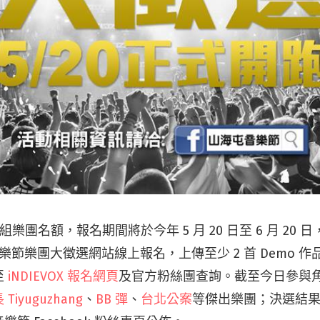
 組樂團名額，報名期間將於今年 5 月 20 日至 6 月 20
屯音樂節樂團大徵選網站線上報名，上傳至少 2 首 Demo 
至
iNDIEVOX 報名網頁
及官方粉絲團查詢。截至今日參與角
Tiyuguzhang
、
BB 彈
、
台北公案
等傑出樂團；決選結果將於