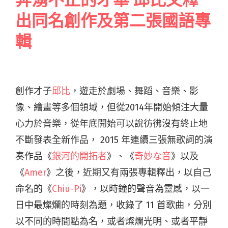
出同名創作及第二張國語專
輯
創作才子
邱比
，遊走於劇場、舞蹈、音樂、影
像、繪畫等多個領域，但從2014年開始傾注大量
心力於音樂，從年底開始可以說彷彿沒有終止地
不斷發表全新作品， 2015 年連續三張無歌詞的演
奏作品《
銀河的開拓者
》、《
奇妙な音
》以及
《
Amer
》之後，近期又有兩張專輯釋出，以自己
命名的《
Chiu-Pi
》，以時鐘的聲音為靈感，以一
日中最燦爛的時刻為題，收錄了 11 首歌曲，分別
以不同的時間點為名，或者燦爛光明、或者平靜