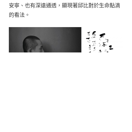
安寧、也有深遠通透，顯現著邱比對於生命點滴
的看法。
第二張國語專輯《正正》除了在
StreetVoice
放
上試聽，全張也已在
iNDIEVOX
上架，總共收錄
了 15 前衛創作，實驗 DJ 編曲，整張 CD 環環相
扣成圓。名稱源自李小龍自述的做人之道「正
正」，敘述著一種生活的可能性──在每個當下秉