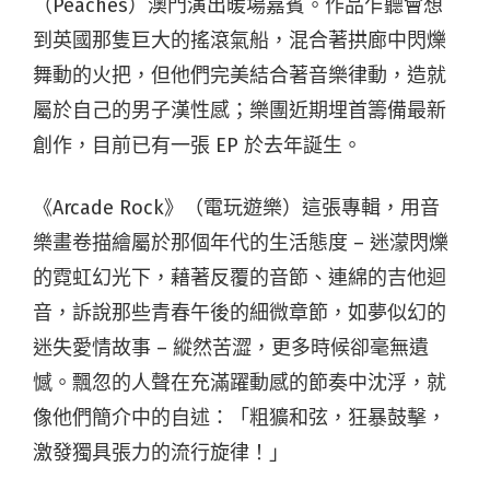
（Peaches）澳門演出暖場嘉賓。作品乍聽會想
到英國那隻巨大的搖滾氣船，混合著拱廊中閃爍
舞動的火把，但他們完美結合著音樂律動，造就
屬於自己的男子漢性感；樂團近期埋首籌備最新
創作，目前已有一張 EP 於去年誕生。
《Arcade Rock》（電玩遊樂）這張專輯，用音
樂畫卷描繪屬於那個年代的生活態度 – 迷濛閃爍
的霓虹幻光下，藉著反覆的音節、連綿的吉他迴
音，訴說那些青春午後的細微章節，如夢似幻的
迷失愛情故事 – 縱然苦澀，更多時候卻毫無遺
憾。飄忽的人聲在充滿躍動感的節奏中沈浮，就
像他們簡介中的自述：「粗獷和弦，狂暴鼓擊，
激發獨具張力的流行旋律！」