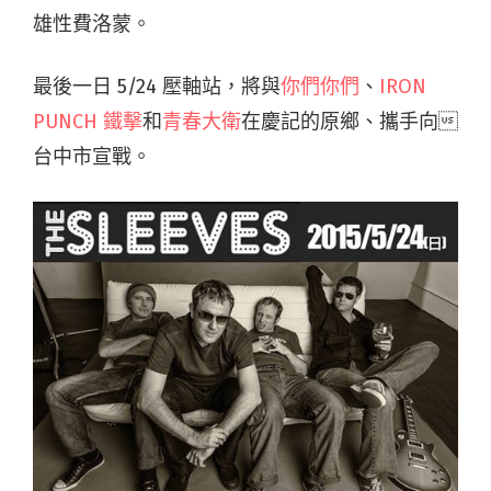
雄性費洛蒙。
最後一日 5/24 壓軸站，將與
你們你們
、
IRON
PUNCH 鐵擊
和
青春大衛
在慶記的原鄉、攜手向
台中市宣戰。