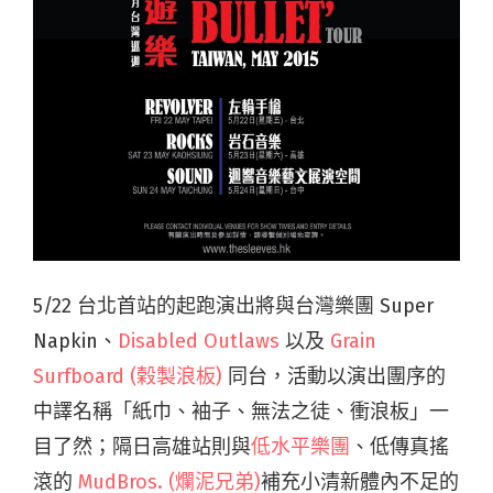
5/22 台北首站的起跑演出將與台灣樂團 Super
Napkin、
Disabled Outlaws
以及
Grain
Surfboard (榖製浪板)
同台，活動以演出團序的
中譯名稱「紙巾、袖子、無法之徒、衝浪板」一
目了然；隔日高雄站則與
低水平樂團
、低傳真搖
滾的
MudBros. (爛泥兄弟)
補充小清新體內不足的