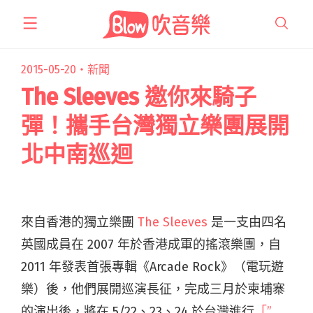
跳
至
主
要
2015-05-20・
新聞
內
The Sleeves 邀你來騎子
容
彈！攜手台灣獨立樂團展開
北中南巡迴
來自香港的獨立樂團
The Sleeves
是一支由四名
英國成員在 2007 年於香港成軍的搖滾樂團，自
2011 年發表首張專輯《Arcade Rock》（電玩遊
樂）後，他們展開巡演長征，完成三月於柬埔寨
的演出後，將在 5/22、23、24 於台灣進行
「”