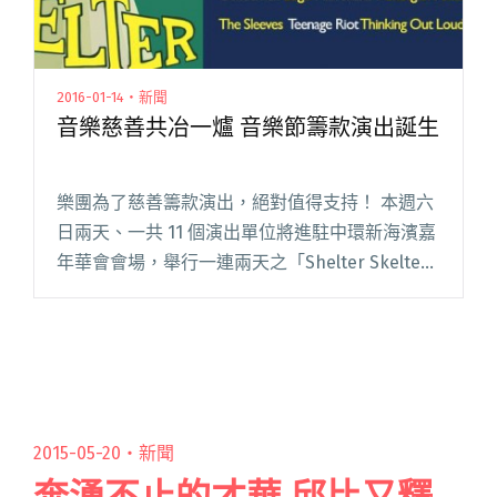
2016-01-14・新聞
音樂慈善共冶一爐 音樂節籌款演出誕生
樂團為了慈善籌款演出，絕對值得支持！ 本週六
日兩天、一共 11 個演出單位將進駐中環新海濱嘉
年華會會場，舉行一連兩天之「Shelter Skelter
Musc And Arts Festival」，目的是為了本地災難
慈善機構「Shelte閱讀全文 "音樂慈善共冶一爐
音樂節籌款演出誕生"
2015-05-20・
新聞
奔湧不止的才華 邱比又釋