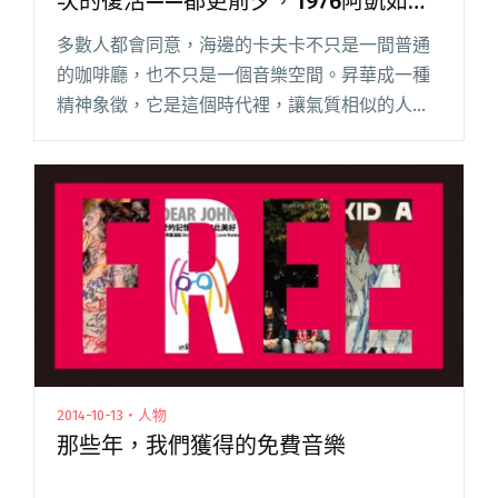
次的復活——都更前夕，1976阿凱如何
向「海邊的卡夫卡」告別？
多數人都會同意，海邊的卡夫卡不只是一間普通
的咖啡廳，也不只是一個音樂空間。昇華成一種
精神象徵，它是這個時代裡，讓氣質相似的人得
以交流藝術、音樂，進而讓思想發酵的空間。無
數故事在這裡發生，每個時代、每個地區，在嚮
往思想碰撞的人們心中，都有一個閱讀全文
"【吹專訪】在被親手瓦解之前，最後一次的復活
——都更前夕，1976阿凱如何向「海邊的卡夫
卡」告別？"
2014-10-13・人物
那些年，我們獲得的免費音樂