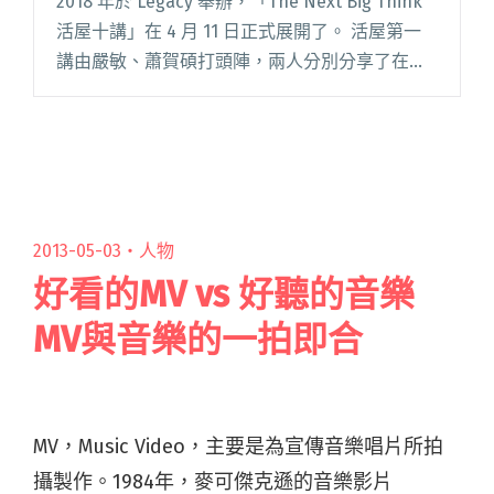
2018 年於 Legacy 舉辦，「The Next Big Think
活屋十講」在 4 月 11 日正式展開了。 活屋第一
講由嚴敏、蕭賀碩打頭陣，兩人分別分享了在紐
約中央公園的 Summer Stage 舉辦 Taiwanese
Wa閱讀全文 "【活屋十講回顧】蕭賀碩與嚴敏分
享海外實戰經驗 國國臨時上台「解剖落日飛
車」"
2013-05-03・
人物
好看的MV vs 好聽的音樂
MV與音樂的一拍即合
MV，Music Video，主要是為宣傳音樂唱片所拍
攝製作。1984年，麥可傑克遜的音樂影片