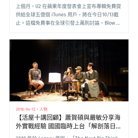
上個月，U2 在蘋果年度發表會上宣布專輯免費提
供給全球五億個 iTunes 用戶，將在今日10/13截
止。這檔免費事在全球引發上萬則討論，Blow 吹
音樂也製作專題報導，其實免費送音樂這件事並
非創舉，除了先前提到過的回聲樂團ECHO《巴士
底閱讀全文 "那些年，我們獲得的免費音樂"
2018-04-12・人物
【活屋十講回顧】蕭賀碩與嚴敏分享海
外實戰經驗 國國臨時上台「解剖落日飛
車」