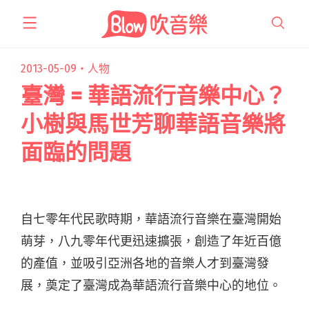
跳
至
主
要
2013-05-09・
人物
內
臺灣 = 華語流行音樂中心？
容
小樹與馬世芳聊華語音樂將
面臨的問題
自七零年代民歌時期，華語流行音樂在臺灣開始
萌芽，八九零年代更迅速擴張，創造了年近百億
的產值，並吸引亞洲各地的音樂人才到臺灣發
展，奠定了臺灣成為華語流行音樂中心的地位。