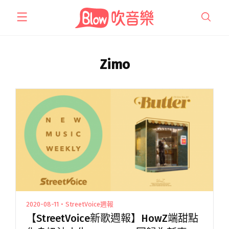
跳
至
主
要
內
Zimo
容
2020-08-11・StreetVoice週報
【StreetVoice新歌週報】HowZ端甜點