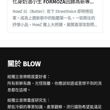
化身奶油小生 FORMOZA回歸為新專輯
預告
HowZ 以〈Butter〉攻下 StreetVoice 即時榜冠
軍，成為上週新歌中的點聽第一名。一如既往的
抒情小品，HowZ 撒上大把糖，展開直球攻勢問
歌迷：「妳喜歡吃甜點嗎？那妳就會喜歡我。」
底下歌迷回覆彷彿都自帶尖叫音效。 芮鯊 Ra閱
讀全文 "【StreetVoice新歌週報】HowZ端甜點化
身奶油小生 FORMOZA回歸為新專輯預告"
關於 BLOW
給獨立音樂輕度愛好者：
所有新鮮有趣、光怪陸離、你應該知道或意想不到的消
息都在這裡。
給獨立音樂重度研究生：
那些冷僻的專業知識、產業觀察、流行趨勢希望能滿足