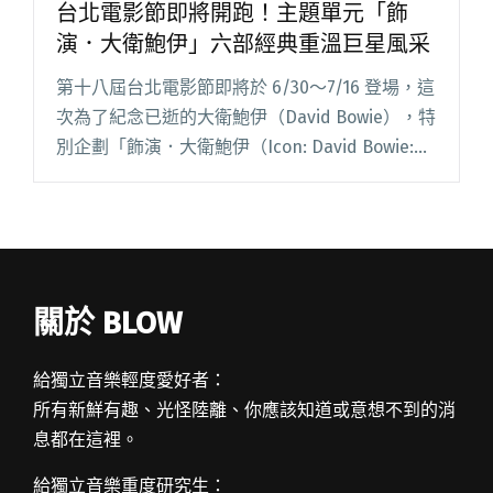
台北電影節即將開跑！主題單元「飾
演．大衛鮑伊」六部經典重溫巨星風采
第十八屆台北電影節即將於 6/30～7/16 登場，這
次為了紀念已逝的大衛鮑伊（David Bowie），特
別企劃「飾演．大衛鮑伊（Icon: David Bowie:
Performing the Strange）」專題，包括一部演
唱會紀閱讀全文 "台北電影節即將開跑！主題單
元「飾演．大衛鮑伊」六部經典重溫巨星風采"
關於 BLOW
給獨立音樂輕度愛好者：
所有新鮮有趣、光怪陸離、你應該知道或意想不到的消
息都在這裡。
給獨立音樂重度研究生：