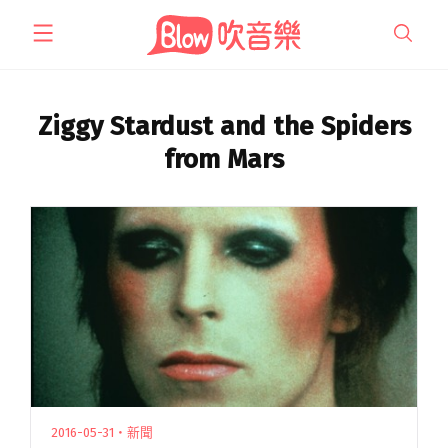
跳
至
主
要
內
Ziggy Stardust and the Spiders
容
from Mars
2016-05-31・新聞