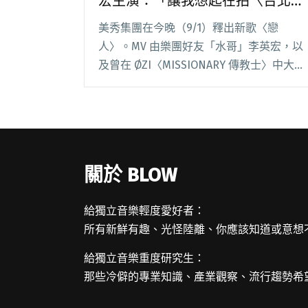
宏主演：「讓我想起在拍〈台北直
直撞〉的感覺。」
美秀集團在今晚（9/1）釋出新歌〈戀
⼈〉。MV 由樂團好友「水哥」李英宏，以
及曾在 ØZI〈MISSIONARY 傳教士〉中大膽
展現身材的孫培芙，共同飾演一對情侶。走
復古純情舞曲風的〈戀⼈〉，在音樂上也邀
請荷爾蒙少年詹詠安、落日飛車黃浩庭，閱
讀全文 "美秀集團新歌〈戀⼈〉MV邀李英
宏主演：「讓我想起在拍〈台北直直撞〉的
關於 BLOW
感覺。」"
給獨立音樂輕度愛好者：
所有新鮮有趣、光怪陸離、你應該知道或意想
給獨立音樂重度研究生：
那些冷僻的專業知識、產業觀察、流行趨勢希