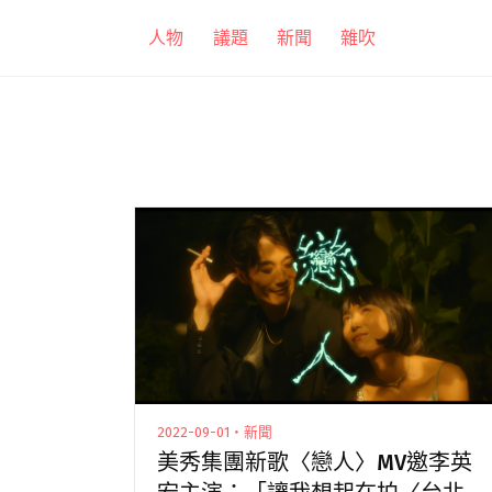
跳
人物
議題
新聞
雜吹
至
主
要
內
容
2022-09-01・新聞
美秀集團新歌〈戀⼈〉MV邀李英