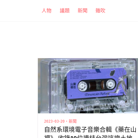
跳
人物
議題
新聞
雜吹
至
主
要
內
容
2023-03-20・新聞
自然系環境電子音樂合輯《藥在山