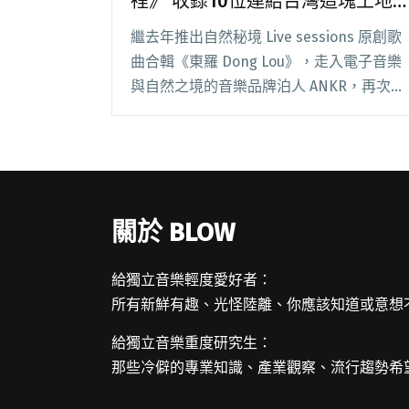
裡》 收錄10位連結台灣這塊土地
的製作人新作
繼去年推出自然秘境 Live sessions 原創歌
曲合輯《東羅 Dong Lou》，走入電子音樂
與自然之境的音樂品牌泊人 ANKR，再次聚
焦環境與聲音的連結，將於 3 月 25 日發行
廠牌年度合輯《藥在山裡 Mountain Refug
閱讀全文 "自然系環境電子音樂合輯《藥在
山裡》 收錄10位連結台灣這塊土地的製作
人新作"
關於 BLOW
給獨立音樂輕度愛好者：
所有新鮮有趣、光怪陸離、你應該知道或意想
給獨立音樂重度研究生：
那些冷僻的專業知識、產業觀察、流行趨勢希