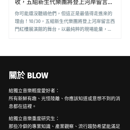
收，五組新生代樂團將登上河岸留言演
出
你可能還沒聽過他們，但這正是最值得走進來的
理由！10/30，五組新生代樂團將登上河岸留言西
門紅樓展演館的舞台，以最純粹的現場能量，呈
現他們在 yourock2025「獨立音樂深造計畫」音
樂人才培育的成果。從課程訓練、創作磨合到舞
台實戰，學員閱讀全文 "Yourock2025獨立音樂深
造計畫迎來秋收，五組新生代樂團將登上河岸留
言演出"
關於 BLOW
給獨立音樂輕度愛好者：
所有新鮮有趣、光怪陸離、你應該知道或意想不到的消
息都在這裡。
給獨立音樂重度研究生：
那些冷僻的專業知識、產業觀察、流行趨勢希望能滿足