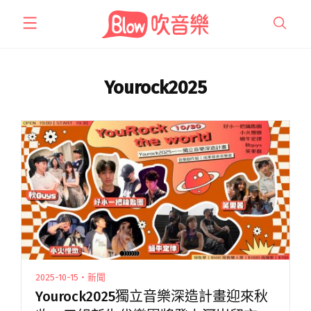
跳
至
主
要
內
Yourock2025
容
2025-10-15・新聞
Yourock2025獨立音樂深造計畫迎來秋