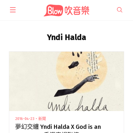
跳
至
主
要
內
Yndi Halda
容
2016-04-23・新聞
夢幻交纏 Yndi Halda X God is an