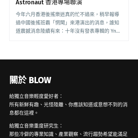
Astronaut 香港專場聯演
今年六月香港後搖樂迷真的忙不過來，稍早報導
過中國後搖班霸「惘聞」來港演出的消息，誰知
道震撼消息陸續有來：十年沒有發表專輯的 Yndi
Halda 即將聯同愛爾蘭後搖樂團 God is an
Astronaut 於 6 月 23 日假九展 M閱讀全文 "夢幻
交纏 Yndi Halda X God is an Astronaut 香港專場
聯演"
關於 BLOW
給獨立音樂輕度愛好者：
所有新鮮有趣、光怪陸離、你應該知道或意想不到的消
息都在這裡。
給獨立音樂重度研究生：
那些冷僻的專業知識、產業觀察、流行趨勢希望能滿足