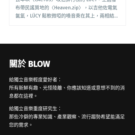
布帶民謠質地的〈Heaven.zip〉，以吉他佐電氣
氤氳，LÜCY 鬆軟微啞的嗓音乘在其上，兩相結合
如歌名所述：解壓縮了天堂，進入平靜之地；這
首新上傳歌曲同樣在榜上取得不錯成績。 來吧！
焙閱讀全文 "【StreetVoice新歌週報】LÜCY替你
解壓縮天堂 LINION焙果堡之歌玩諧音告白"
關於 BLOW
給獨立音樂輕度愛好者：
所有新鮮有趣、光怪陸離、你應該知道或意想不到的消
息都在這裡。
給獨立音樂重度研究生：
那些冷僻的專業知識、產業觀察、流行趨勢希望能滿足
您的需求。