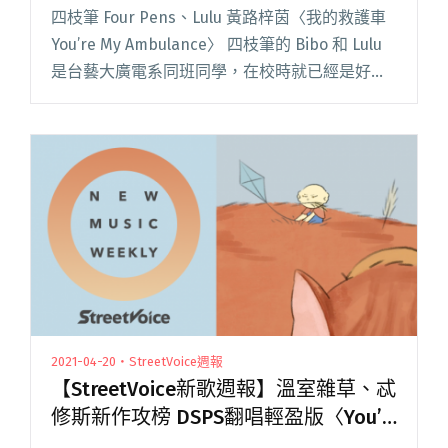
四枝筆 Four Pens、Lulu 黃路梓茵〈我的救護車
You’re My Ambulance〉 四枝筆的 Bibo 和 Lulu
是台藝大廣電系同班同學，在校時就已經是好麻
吉，有一天 Lulu 拔完智齒後回學校宿舍休息，卻
閱讀全文 "【週五看MV】四枝筆與Lulu黃路梓茵
合唱〈我的救護車〉紀念十年友誼"
2021-04-20・StreetVoice週報
【StreetVoice新歌週報】溫室雜草、忒
修斯新作攻榜 DSPS翻唱輕盈版〈You’ll
See〉