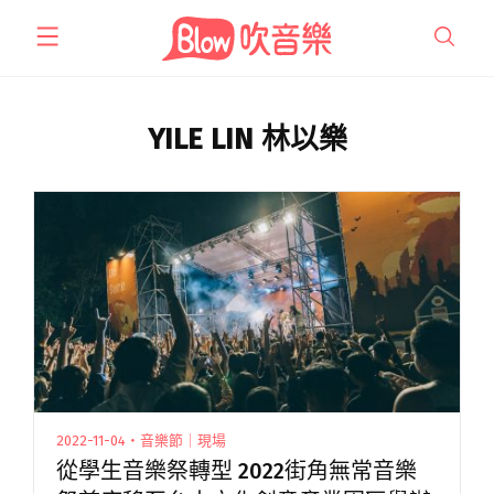
跳
至
主
要
內
YILE LIN 林以樂
容
2022-11-04・音樂節｜現場
從學生音樂祭轉型 2022街角無常音樂