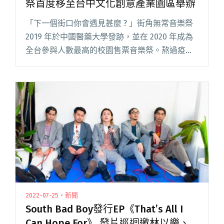
祭首度移至台中文化創意產業園區舉辦
「下一個街口你會遇見甚麼 ? 」街角無常音樂祭
2019 年於中國醫藥大學發跡，並在 2020 年成為
全台參與人數最高的校園售票音樂祭。熬過疫
情，街角無常團隊決定於 2022 年，首次嘗試搬離
校園繼續舉辦第三屆街角無常音樂祭，並於 11 月
閱讀全文 "從學生音樂祭轉型 2022街角無常音樂
祭首度移至台中文化創意產業園區舉辦"
2022-07-25・新聞
South Bad Boy發行EP《That’s All I
Can Hope For》 發片巡迴邀林以樂、