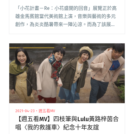
莎與林以樂赴美術館錄音、拍MV
「小花計畫－Re：小花盛開的回音」展覽正於高
雄金馬賓館當代美術館上演，音樂與藝術的多元
創作，為炎炎酷暑帶來一陣沁涼。而為了該展
覽，由五月天瑪莎製作，YILE LIN 林以樂演唱的
歌曲〈地板內早餐〉MV 於昨日（7/13）正式上
架。 特別的是閱讀全文 "為展覽「小花計畫－
Re：小花盛開的回音」錄製新歌〈地板內早餐〉
五月天瑪莎與林以樂赴美術館錄音、拍MV"
2021-04-23・週五看MV
【週五看MV】四枝筆與Lulu黃路梓茵合
唱〈我的救護車〉紀念十年友誼