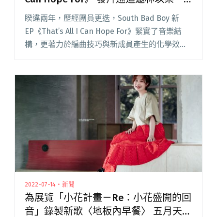
西屯純愛組等人助陣開唱
睽違兩年，歷經團員更迭，South Bad Boy 新
EP《That’s All I Can Hope For》緊實了音樂結
構，更著力於編曲技巧與新成員產生的化學效
應。新吉他手連震堂帶來鮮明的吉他音色，將大
男孩們情竇初開、有點壞壞又想耍浪閱讀全文
"South Bad Boy發行EP《That’s All I Can Hope
For》 發片巡迴邀林以樂、西屯純愛組等人助陣
開唱"
2022-07-14・新聞
為展覽「小花計畫－Re：小花盛開的回
音」錄製新歌〈地板內早餐〉 五月天瑪