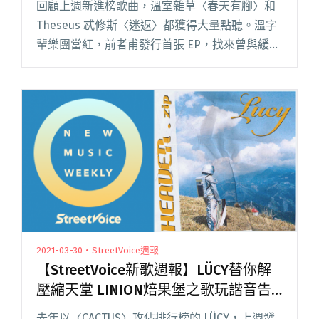
回顧上週新進榜歌曲，溫室雜草〈春天有腳〉和
Theseus 忒修斯〈迷返〉都獲得大量點聽。溫字
輩樂團當紅，前者甫發行首張 EP，找來曾與緩
緩、廢埕樂團合作的湯瑪士、 Everydaze 王宥盛
共同製作；後者發布 2021 年第二支作品，維持閱
讀全文 "【StreetVoice新歌週報】溫室雜草、忒
修斯新作攻榜 DSPS翻唱輕盈版〈You’ll See〉"
2021-03-30・StreetVoice週報
【StreetVoice新歌週報】LÜCY替你解
壓縮天堂 LINION焙果堡之歌玩諧音告
白
去年以〈CACTUS〉攻佔排行榜的 LÜCY，上週發