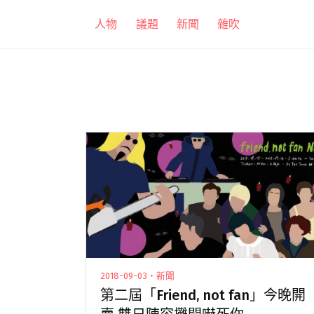
跳
人物
議題
新聞
雜吹
至
主
要
內
容
2018-09-03・新聞
第二屆「Friend, not fan」今晚開