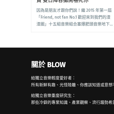
賣 雙日陣容攤開嚇死你
因為是朋友才跟你們說！繼 2015 年第一屆
「Friend, not fan No.1 歡迎來到我們的渣
渣圈」十五組音樂組合塞爆肥頭音樂地下室
後，台北獨立音樂老將組成的活動組織
「LUA tpe.」再次端上豐盛牛肉，就地重啟
這個能讓獨立音樂鐵閱讀全文 "第二屆
「Friend, not fan」今晚開賣 雙日陣容攤
開嚇死你"
關於 BLOW
給獨立音樂輕度愛好者：
所有新鮮有趣、光怪陸離、你應該知道或意想
給獨立音樂重度研究生：
那些冷僻的專業知識、產業觀察、流行趨勢希