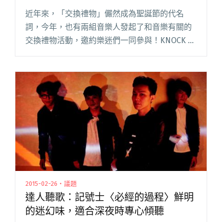
近年來，「交換禮物」儼然成為聖誕節的代名
詞，今年，也有兩組音樂人發起了和音樂有關的
交換禮物活動，邀約樂迷們一同參與！KNOCK 樂
團發起的「那可不是蓋的 X’mas gift」，邀請聽
眾用聽完專輯的感想，交換他們的第一張專輯《G
閱讀全文 "驚喜又有趣！兩場音樂版交換禮物等
你來參加"
2015-02-26・議題
達人聽歌：記號士〈必經的過程〉鮮明
的迷幻味，適合深夜時專心傾聽