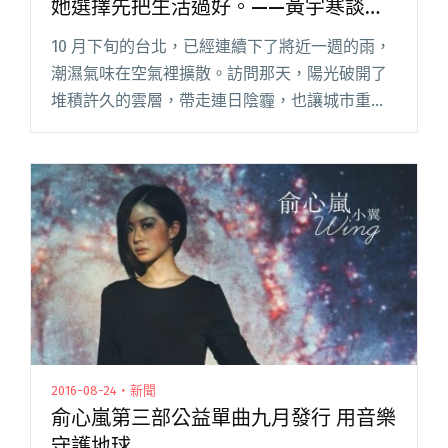
她選擇先把生活過好。——黃宇寒談第
四張專輯《Ngai》
10 月下旬的台北，已經連續下了將近一週的雨，
潮濕氣味在空氣裡擴散。訪問那天，陽光破開了
堆積許久的雲層，帶走連日陰霾，也讓城市重新
恢復生氣。 走進松山區的狗狗公園，遠遠就看到
一隻搖著尾巴的小黑狗——起拔。名字取自黃宇
寒喜愛的客家粢粑，這隻一閱讀全文 "【吹專
訪】卸下客語歌手標籤與創作，她選擇先把生活
過好。——黃宇寒談第四張專輯《Ngai》"
2016-08-24・新聞
俞心嵐第三部公益單曲九月發行 用音樂
守護地球