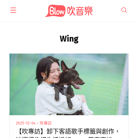
跳
至
主
要
內
Wing
容
2025-12-04・吹專訪
【吹專訪】卸下客語歌手標籤與創作，