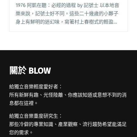
1976 阿凱在聽：必經的過程 by 記號士 以本地音
樂來說，記號士好不同。這些二十幾歲的小夥子
身上有鮮明的迷幻味，寫著村上春樹式的輕盈，
負載陰鬱沈重的言語重量，適合深夜時專心傾
聽。接下來，他們即將前往SXSW，挑戰大蘋果紐
約，正在發起群眾閱讀全文 "達人聽歌：記號士
〈必經的過程〉鮮明的迷幻味，適合深夜時專心
傾聽"
關於 BLOW
給獨立音樂輕度愛好者：
所有新鮮有趣、光怪陸離、你應該知道或意想不到的消
息都在這裡。
給獨立音樂重度研究生：
那些冷僻的專業知識、產業觀察、流行趨勢希望能滿足
您的需求。