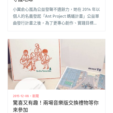
小翼俞心嵐為公益發聲不遺餘力，她在 2014 年以
個人的名義發起「Ant Project 螞蟻計畫」公益單
曲發行計畫之後，為了更專心創作、實踐目標，
先後離開了蝦米烏克、PiA樂團，接連推出為流浪
動物發聲的《aLive活著》，以及提倡環保意識閱
讀全文 "俞心嵐第三部公益單曲九月發行 用音樂
守護地球"
2015-12-08・新聞
驚喜又有趣！兩場音樂版交換禮物等你
來參加