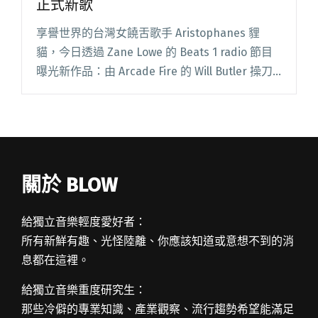
正式新歌
享譽世界的台灣女饒舌歌手 Aristophanes 貍
貓，今日透過 Zane Lowe 的 Beats 1 radio 節目
曝光新作品：由 Arcade Fire 的 Will Butler 操刀
製作的〈3001 – A Spa閱讀全文 "阿給火 Will
Butler 操刀製作 貍貓發布正式新歌"
關於 BLOW
給獨立音樂輕度愛好者：
所有新鮮有趣、光怪陸離、你應該知道或意想不到的消
息都在這裡。
給獨立音樂重度研究生：
那些冷僻的專業知識、產業觀察、流行趨勢希望能滿足