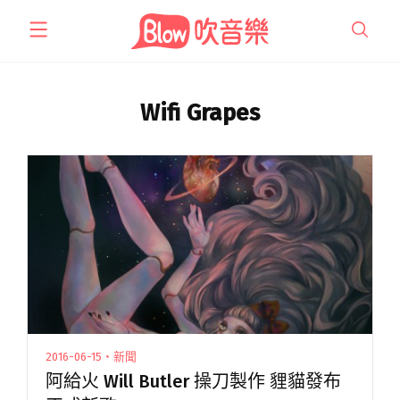
跳
至
主
要
內
Wifi Grapes
容
2016-06-15・新聞
阿給火 Will Butler 操刀製作 貍貓發布