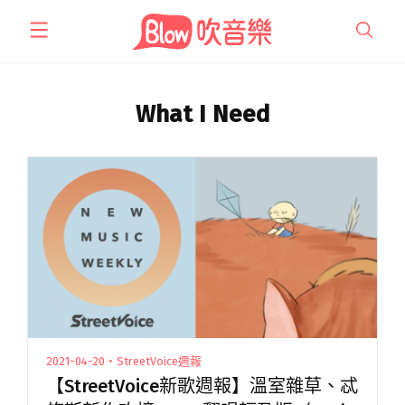
跳
至
主
要
內
What I Need
容
2021-04-20・StreetVoice週報
【StreetVoice新歌週報】溫室雜草、忒