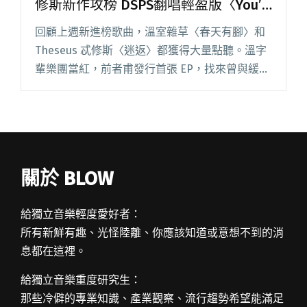
修斯新作攻榜 DSPS翻唱輕盈版〈You’ll
See〉
回顧上週新進榜歌曲，溫室雜草〈春天有腳〉和
Theseus 忒修斯〈迷返〉都獲得大量點聽。溫字
輩樂團當紅，前者甫發行首張 EP，找來曾與緩
緩、廢埕樂團合作的湯瑪士、 Everydaze 王宥盛
共同製作；後者發布 2021 年第二支作品，維持閱
讀全文 "【StreetVoice新歌週報】溫室雜草、忒
修斯新作攻榜 DSPS翻唱輕盈版〈You’ll See〉"
關於 BLOW
給獨立音樂輕度愛好者：
所有新鮮有趣、光怪陸離、你應該知道或意想不到的消
息都在這裡。
給獨立音樂重度研究生：
那些冷僻的專業知識、產業觀察、流行趨勢希望能滿足