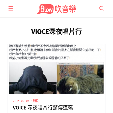
跳
至
主
要
內
VIOCE深夜唱片行
容
2015-02-06・新聞
VOICE 深夜唱片行驚傳遭竊