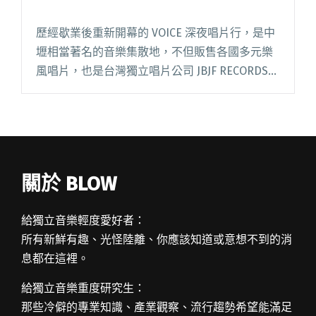
歷經歇業後重新開幕的 VOICE 深夜唱片行，是中
壢相當著名的音樂集散地，不但販售各國多元樂
風唱片，也是台灣獨立唱片公司 JBJF RECORDS
的辦公室。自2013年起創辦的「VOICE深夜講
堂」企圖透過對話與思考，從音樂切入探討社
會、閱讀全文 "VOICE 深夜唱片行驚傳遭竊"
關於 BLOW
給獨立音樂輕度愛好者：
所有新鮮有趣、光怪陸離、你應該知道或意想不到的消
息都在這裡。
給獨立音樂重度研究生：
那些冷僻的專業知識、產業觀察、流行趨勢希望能滿足