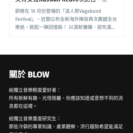
kanekoayano、Science Noodles接力
即將在 10 月份登場的「浪人祭Vagabond
開唱
Festival」，近期公布全新海外陣容再次震撼全台
樂迷，掀起一陣回憶殺！ 以清新慵懶、卻充滿張
力的嗓音為特色的西班牙文青女聲 Russian
Red，將帶著全新專輯《Volverme a 閱讀全文
"2024浪人祭推出全新海外陣容：西班牙文青女聲
Russian Red再次訪台，kanekoayano、Science
Noodles接力開唱"
關於 BLOW
給獨立音樂輕度愛好者：
所有新鮮有趣、光怪陸離、你應該知道或意想不到的消
息都在這裡。
給獨立音樂重度研究生：
那些冷僻的專業知識、產業觀察、流行趨勢希望能滿足