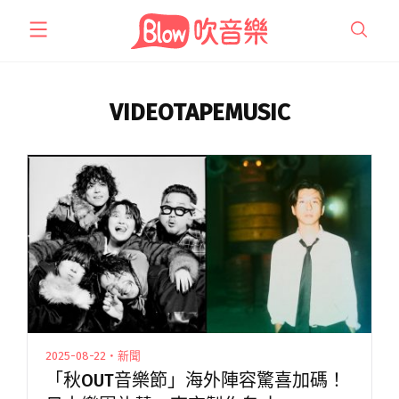
跳
至
主
要
內
VIDEOTAPEMUSIC
容
2025-08-22・新聞
「秋OUT音樂節」海外陣容驚喜加碼！