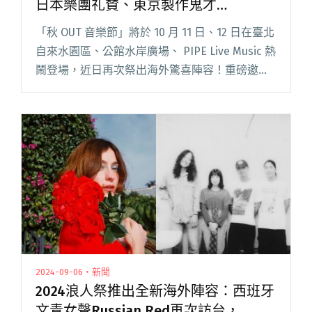
日本樂團礼賛、東京製作鬼才
VIDEOTAPEMUSIC、蒙古樂團NaraBara
「秋 OUT 音樂節」將於 10 月 11 日、12 日在臺北
參戰
自來水園區、公館水岸廣場、 PIPE Live Music 熱
鬧登場，近日再次祭出海外驚喜陣容！重磅邀請
日本話題樂團組合「礼賛」首次登台，第一次的
海外演出就選定台灣，礼賛不僅要給閱讀全文
"「秋OUT音樂節」海外陣容驚喜加碼！日本樂團
礼賛、東京製作鬼才VIDEOTAPEMUSIC、蒙古樂
團NaraBara參戰"
2024-09-06・新聞
2024浪人祭推出全新海外陣容：西班牙
文青女聲Russian Red再次訪台，