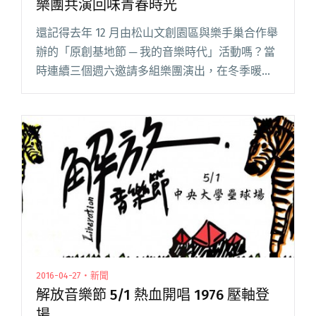
樂團共演回味青春時光
還記得去年 12 月由松山文創園區與樂手巢合作舉
辦的「原創基地節 ─ 我的音樂時代」活動嗎？當
時連續三個週六邀請多組樂團演出，在冬季暖陽
下與大家共享美好的午後音樂時光。這次雙方再
度於「松山文創學園祭」合作「松菸現場」，
5/14、5/28、6閱讀全文 "松山文創學園祭開跑！
松菸現場邀多組樂團共演回味青春時光"
2016-04-27・新聞
解放音樂節 5/1 熱血開唱 1976 壓軸登
場