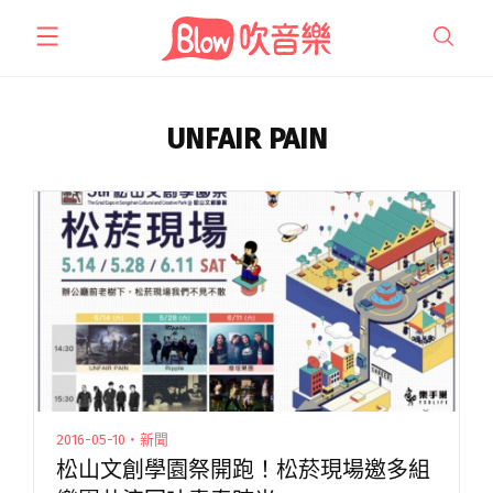
跳
至
主
要
內
UNFAIR PAIN
容
2016-05-10・新聞
松山文創學園祭開跑！松菸現場邀多組