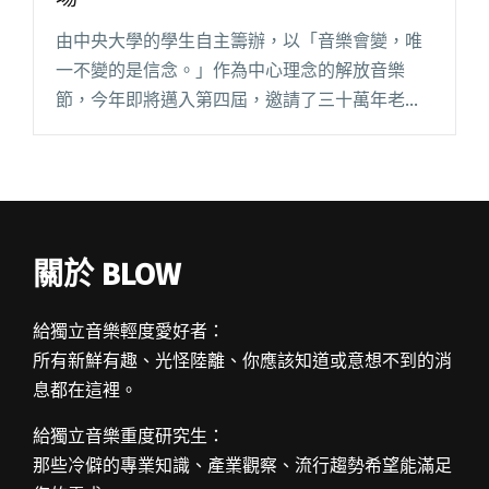
由中央大學的學生自主籌辦，以「音樂會變，唯
一不變的是信念。」作為中心理念的解放音樂
節，今年即將邁入第四屆，邀請了三十萬年老虎
鉗、Lyra、暴君、馬克白、廖文強、1976 等多組
樂團共襄盛舉，當天還有關注媒體、教育、居住
正義等社會議題的 IS閱讀全文 "解放音樂節 5/1
熱血開唱 1976 壓軸登場"
關於 BLOW
給獨立音樂輕度愛好者：
所有新鮮有趣、光怪陸離、你應該知道或意想不到的消
息都在這裡。
給獨立音樂重度研究生：
那些冷僻的專業知識、產業觀察、流行趨勢希望能滿足