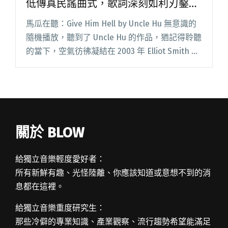
低傳真民謠曲式，歌詞深刻如利刃鑿劃
出的傷口般印在心頭
馬瓜在聽：Give Him Hell by Uncle Hu 無意識的
隨機播放，聽到了 Uncle Hu 的作品，猶記得聆聽
的當下，空氣彷彿凝結在 2003 年 Elliot Smith 走
的那一天，許多複雜感傷的情緒湧上心頭。低傳
真民謠曲閱讀全文 "達人聽歌：Uncle Hu〈Give
Him Hell〉低傳真民謠曲式，歌詞深刻如利刃鑿
劃出的傷口般印在心頭"
關於 BLOW
給獨立音樂輕度愛好者：
所有新鮮有趣、光怪陸離、你應該知道或意想不到的消
息都在這裡。
給獨立音樂重度研究生：
那些冷僻的專業知識、產業觀察、流行趨勢希望能滿足