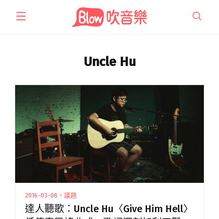
跳
至
主
要
內
Uncle Hu
容
2016-03-08・議題
達人聽歌：Uncle Hu〈Give Him Hell〉