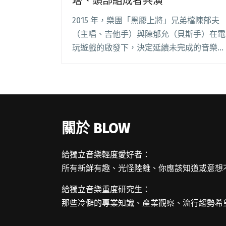
塔、頭部組成者共演
2015 年，樂團「黑膠上將」兄弟檔陳郁夫
（主唱、吉他手）與陳郁允（貝斯手）在電
玩遊戲的啟發下，決定延續未完成的音樂想
法，融合台灣、埃及、印度、土耳其、印尼
加米蘭音樂的影響之下組成新迷幻樂隊「鱷
魚迷幻 CROCODELIA」（串流音樂搜尋請閱
讀全文 "鱷魚迷幻發單曲黑膠 9/2邀U.TA屋
塔、頭部組成者共演"
關於 BLOW
給獨立音樂輕度愛好者：
所有新鮮有趣、光怪陸離、你應該知道或意想
給獨立音樂重度研究生：
那些冷僻的專業知識、產業觀察、流行趨勢希