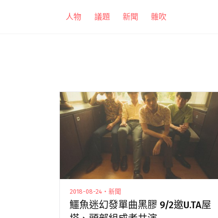
跳
人物
議題
新聞
雜吹
至
主
要
內
容
2018-08-24・新聞
鱷魚迷幻發單曲黑膠 9/2邀U.TA屋