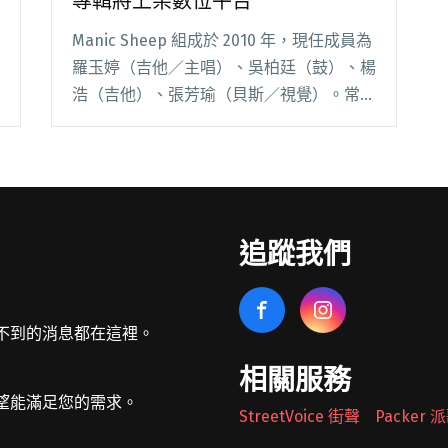
專輯將上架數位平台
Manic Sheep 組成於 2010 年，現任成員為
羅玉婷（吉他／主唱）、吳柏廷（鼓）、楊
浩（吉他）、張芳瑜（貝斯／視覺）。常被
歸類為瞪鞋搖滾的 Manic Sheep，近年來
持續在各種風格間尋求變化，善於將各種元
素不費力地融在一起，用閱讀全文 "Manic
Sheep前進韓國辦專場 首張專輯將上架數
位平台"
追蹤我們
不到的消息都在這裡。
相關服務
望能滿足您的需求。
StreetVoice 街聲
Packer