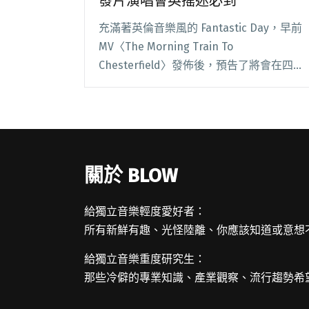
發片演唱會英搖迷必到
充滿著英倫音樂風的 Fantastic Day，早前
MV〈The Morning Train To
Chesterfield〉發佈後，預告了將會在四月
推出第二張全新大碟《Kaleidoscope》，
4/30 將在 Hidden Agend閱讀全文 "香港樂
團 Fantastic Day 新出輯！發片演唱會英搖
迷必到"
關於 BLOW
給獨立音樂輕度愛好者：
所有新鮮有趣、光怪陸離、你應該知道或意想
給獨立音樂重度研究生：
那些冷僻的專業知識、產業觀察、流行趨勢希