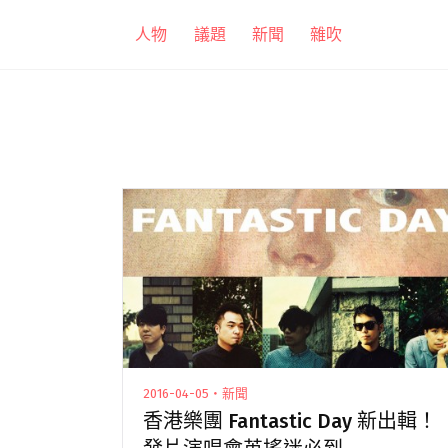
跳
人物
議題
新聞
雜吹
至
主
要
內
容
2016-04-05・新聞
香港樂團 Fantastic Day 新出輯！