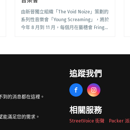
音樂會
由新晉獨立組織「The Void Noize」策劃的
系列性音樂會「Young Screaming」，將於
今年 8 月到 11 月，每個月在藝穗會 Fringe
Club 舉辦一場獨立音樂會。音樂會叫作
「Young Screaming」，顧名閱讀全文 "年
輕人的吶喊 Young Screaming 音樂會"
追蹤我們
不到的消息都在這裡。
相關服務
望能滿足您的需求。
StreetVoice 街聲
Packer