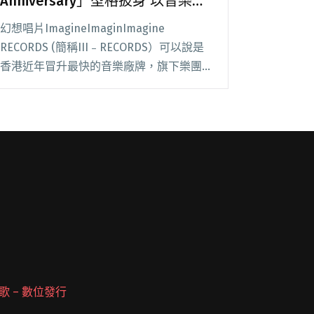
Anniversary」型格披身 以音樂觸
動潮流份子
幻想唱片ImagineImaginImagine
RECORDS (簡稱III﹣RECORDS）可以說是
香港近年冒升最快的音樂廠牌，旗下樂團也
擁有陣陣低調色彩，可以說是集迷幻、噪
音、後龐克等英倫風直接扣上關係。廠牌也
乘著黑膠潮流回歸，唱片也閱讀全文 "「III
﹣RECORDS 2nd Anniversary」型格披身
以音樂觸動潮流份子"
 派歌 – 數位發行