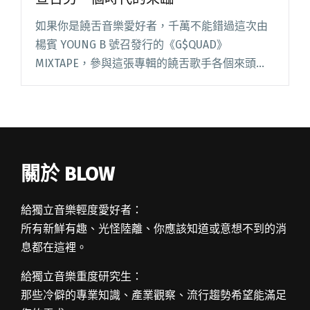
如果你是饒舌音樂愛好者，千萬不能錯過這次由
楊賓 YOUNG B 號召發行的《G$QUAD》
MIXTAPE，參與這張專輯的饒舌歌手各個來頭不
小，同時還有新生代血液注入其中，堪稱是一張
承襲了世代交替，豐富、多元的作品。 饒舌廠牌
TGMF（Th閱讀全文 "饒舌愛好者必蒐藏 TGMF 全
新 MIXTAPE 宣告另一個時代的來臨"
關於 BLOW
給獨立音樂輕度愛好者：
所有新鮮有趣、光怪陸離、你應該知道或意想不到的消
息都在這裡。
給獨立音樂重度研究生：
那些冷僻的專業知識、產業觀察、流行趨勢希望能滿足