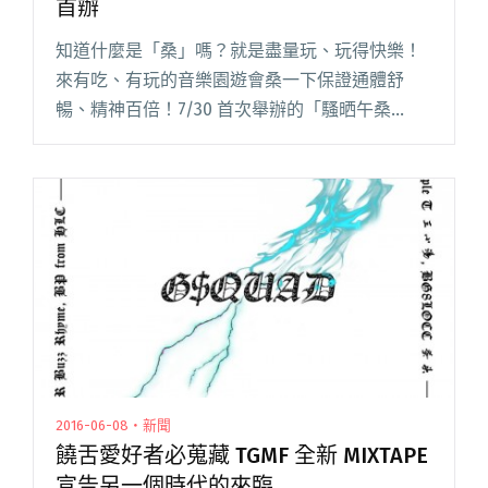
首辦
知道什麼是「桑」嗎？就是盡量玩、玩得快樂！
來有吃、有玩的音樂園遊會桑一下保證通體舒
暢、精神百倍！7/30 首次舉辦的「騷晒午桑
Southside53」音樂園遊會，將在高雄蹦米滂展
開，感受港度的 Chill 意，一起來「桑」！ ​首次
舉辦的閱讀全文 "高雄也桑！騷晒午桑音樂園遊
會蹦米滂首辦"
2016-06-08・新聞
饒舌愛好者必蒐藏 TGMF 全新 MIXTAPE
宣告另一個時代的來臨