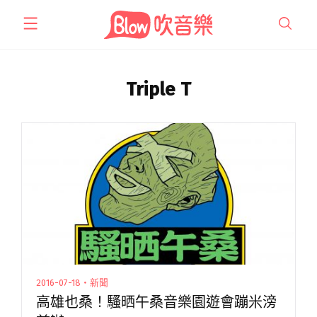
跳
至
主
要
內
Triple T
容
2016-07-18・新聞
高雄也桑！騷晒午桑音樂園遊會蹦米滂