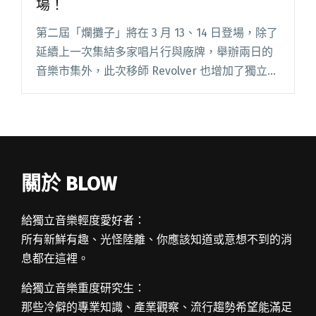
場！
第二屆「爛攤子」將在 3 月 13、14 日登場，除了
延續上一次集結多家唱片行與廠牌，舉辦兩日的
音樂市集外，此次移師 Revolver 也增加了獨立音
樂演出，更特別邀請曾任職於台灣淘兒唱片的傑
格開講，分享那一段台灣唱片行的輝煌歷史。 爛
調唱閱讀全文 "集結多家唱片行 爛攤子音樂市集
週末登場！"
關於 BLOW
給獨立音樂輕度愛好者：
所有新鮮有趣、光怪陸離、你應該知道或意想不到的消
息都在這裡。
給獨立音樂重度研究生：
那些冷僻的專業知識、產業觀察、流行趨勢希望能滿足