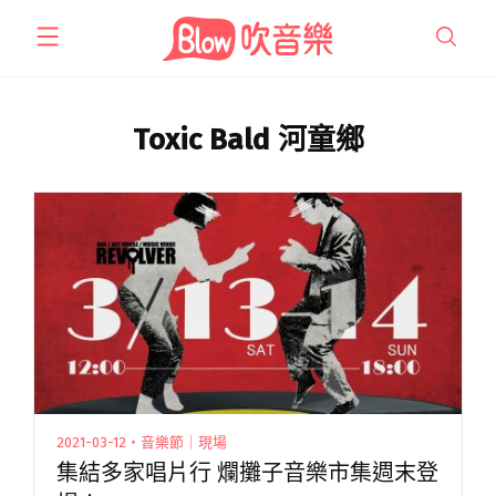
跳
至
主
要
內
Toxic Bald 河童鄉
容
2021-03-12・音樂節｜現場
集結多家唱片行 爛攤子音樂市集週末登