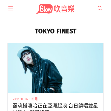
跳
至
主
要
內
TOKYO FINEST
容
2018-11-06・新聞
靈魂搭嘻哈正在亞洲起浪 台日饒唱雙星