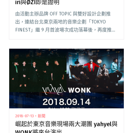
iri與ØZI即是證明
由活動主辦品牌 OFF TOPIC 與雙好設計企劃推
出，連結台北東京兩地的音樂企劃「TOKYO
FINEST」繼 9 月首波場次成功落幕後，再度推出
第二回合 Round 2，由日本新生代的靈魂歌姬 iri
與台灣代表 ØZI，在 12 月接閱讀全文 "靈魂搭嘻
哈正在亞洲起浪 台日饒唱雙星iri與ØZI即是證明"
2018-07-13・新聞
崛起於東京音樂現場兩大潮團 yahyel與
WONK將來台演出