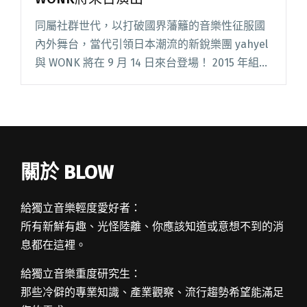
同屬社群世代，以打破國界藩籬的音樂性征服國
內外舞台，當代引領日本潮流的新銳樂團 yahyel
與 WONK 將在 9 月 14 日來台登場！ 2015 年組團
的 yahyel，由 R&B 與實驗電子聲音交匯而來，
強調匿名性與獨特的異閱讀全文 "崛起於東京音
樂現場兩大潮團 yahyel與WONK將來台演出"
關於 BLOW
給獨立音樂輕度愛好者：
所有新鮮有趣、光怪陸離、你應該知道或意想不到的消
息都在這裡。
給獨立音樂重度研究生：
那些冷僻的專業知識、產業觀察、流行趨勢希望能滿足