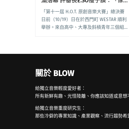
滿落幕 評審長E.SO瘦子讚：「像
看了場精彩的演唱會。」
「第十一屆 H.O.T. 原創音樂大賽」總決賽
日前（10/19）日在於西門町 WESTAR 順利
舉辦。來自高中、大專及斜槓青年三個組別
共 17 組的熱血音樂創作新星，竭盡心力展
現創意與才華，共同完成了一場多元多樣的
音樂盛事。 本屆大賽的評審閱讀全文 "第11
屆H.O.T.原創音樂大賽決賽圓滿落幕 評審長
E.SO瘦子讚：「像看了場精彩的演唱
關於 BLOW
會。」"
給獨立音樂輕度愛好者：
所有新鮮有趣、光怪陸離、你應該知道或意想
給獨立音樂重度研究生：
那些冷僻的專業知識、產業觀察、流行趨勢希