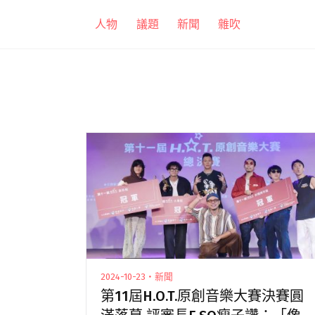
跳
人物
議題
新聞
雜吹
至
主
要
內
容
2024-10-23・新聞
第11屆H.O.T.原創音樂大賽決賽圓