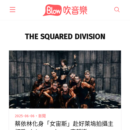
跳
至
主
要
內
THE SQUARED DIVISION
容
2025-06-06・新聞
蔡依林化身「女宙斯」赴好萊塢拍攝主