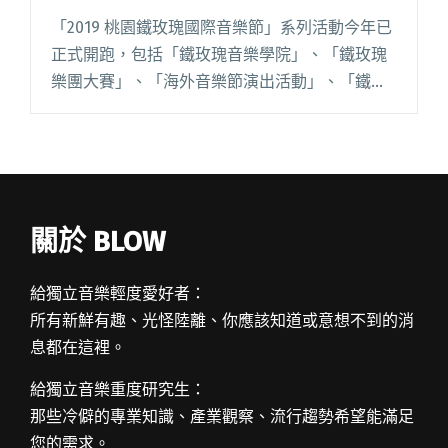
「2019 桃園鐵玫瑰國際音樂節」系列活動今年已
正式開跑，包括「鐵玫瑰音樂學院」、「鐵玫瑰
樂團大賽」、「海外音樂節演出活動」、「鐵玫
瑰音樂節」四大系列活動熱鬧登場，即日起至 12
月，將辦理各式大師講堂、音樂創作培訓班、兒
童音樂營、樂團大賽閱讀全文 "2019桃園鐵玫瑰
音樂節擴大舉辦 鄭宜農、魏如萱、HUSH參演"
關於 BLOW
給獨立音樂輕度愛好者：
所有新鮮有趣、光怪陸離、你應該知道或意想不到的消
息都在這裡。
給獨立音樂重度研究生：
那些冷僻的專業知識、產業觀察、流行趨勢希望能滿足
您的需求。