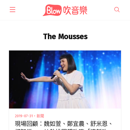
跳
至
主
要
內
The Mousses
容
2019-07-31・新聞
現場回顧：魏如萱、鄭宜農、舒米恩、