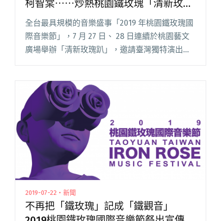
柯智棠⋯⋯炒熱桃園鐵玫瑰「清新玫瑰
趴」
全台最具規模的音樂盛事「2019 年桃園鐵玫瑰國
際音樂節」，7 月 27 日、 28 日連續於桃園藝文
廣場舉辦「清新玫瑰趴」，邀請臺灣獨特演出團
隊，更加入海外人氣歌手同台較勁，展現鐵玫瑰
音樂節特性及國際視野。 「清新玫瑰趴」的第一
天，由鄭宜閱讀全文 "現場回顧：魏如萱、鄭宜
農、舒米恩、柯智棠⋯⋯炒熱桃園鐵玫瑰「清新
玫瑰趴」"
2019-07-22・新聞
不再把「鐵玫瑰」記成「鐵觀音」
2019桃園鐵玫瑰國際音樂節祭出宣傳奇