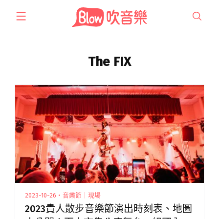
跳
至
主
要
內
The FIX
容
2023-10-26・音樂節｜現場
2023貴人散步音樂節演出時刻表、地圖