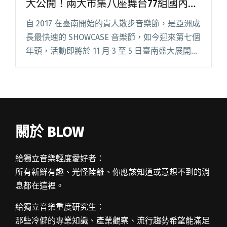
大公開！兩大市集八座舞台77組國內外
藝人演出
自 2017 在臺南開始的貴人散步音樂節，是亞洲成
長最快速的 SHOWCASE 音樂節，如今迎來第七個
年頭，活動即將於 11 月 3 至 5 日臺南盛大展開！
卡司集結 40 組臺灣音樂人及 37 組分別來自印
尼、日本、韓國、泰國、香港、法國閱讀全文
"2023貴人散步音樂節演出時刻表、地圖大公開！
兩大市集八座舞台77組國內外藝人演出"
關於 BLOW
給獨立音樂輕度愛好者：
所有新鮮有趣、光怪陸離、你應該知道或意想不到的消
息都在這裡。
給獨立音樂重度研究生：
那些冷僻的專業知識、產業觀察、流行趨勢希望能滿足