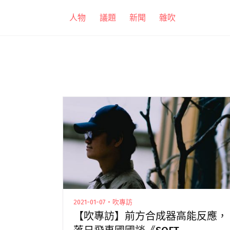
跳
人物
議題
新聞
雜吹
至
主
要
內
容
2021-01-07・吹專訪
【吹專訪】前方合成器高能反應，