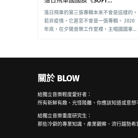
落日飛車國國談《SOFT
STORM》：我突然對音樂裡的
落日飛車的第三張專輯本來不會是這樣的。
groove疲乏了
若非疫情，它甚至不會是一張專輯。 2020
年底，在夕陽音樂工作室裡，主唱國國拿出
一本黑白攝影集說，上半年他們原訂要在洛
杉磯錄製 EP，除了找美國製作人 Ned
Doheny 合作，文本概念也要呼應攝影閱讀
全文 "【吹專訪】前方合成器高能反應，落
日飛車國國談《SOFT STORM》：我突然對
關於 BLOW
音樂裡的groove疲乏了"
給獨立音樂輕度愛好者：
所有新鮮有趣、光怪陸離、你應該知道或意想
給獨立音樂重度研究生：
那些冷僻的專業知識、產業觀察、流行趨勢希