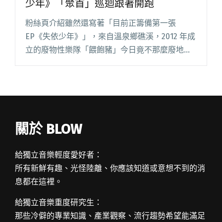
少年》「聚首」巡迴跟著開跑
粉絲頁介紹雖然還寫著「目前正籌備第一張
EP《失依少年》」，來自溫泉鄉礁溪，2012 年成
立的廢物性樂隊「餵飽豬」今日竟不那麼廢地宣
佈首張 EP《失依少年》消息，並確認將於 7/8 號
在台北 Revolver ，偕 The Deposers閱讀全文
"廢物性樂隊 餵飽豬公佈首張 EP《失依少年》
「聚首」巡迴跟著開跑"
關於 BLOW
給獨立音樂輕度愛好者：
所有新鮮有趣、光怪陸離、你應該知道或意想不到的消
息都在這裡。
給獨立音樂重度研究生：
那些冷僻的專業知識、產業觀察、流行趨勢希望能滿足