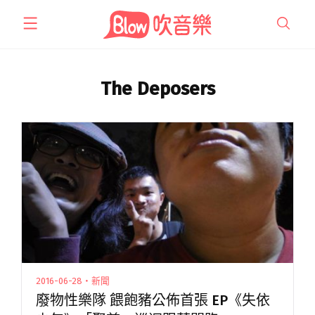
跳
至
主
要
內
The Deposers
容
2016-06-28・新聞
廢物性樂隊 餵飽豬公佈首張 EP《失依