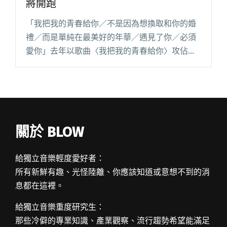
將開跑
「我把我的青春給你／不是因為想換取和你的婚
禮／而是單純在最美好的年華／遇見了你／必須
愛你」去年以歌曲〈我把我的青春給你〉攻佔
StreetVoice 榜單高居不下的好樂團 GoodBand
終於要發片了！首張 EP 於 7/15 開始線上預閱讀
全文 "單曲點擊破 15 萬！好樂團發片巡迴即將開
跑"
關於 BLOW
給獨立音樂輕度愛好者：
所有新鮮有趣、光怪陸離、你應該知道或意想不到的消
息都在這裡。
給獨立音樂重度研究生：
那些冷僻的專業知識、產業觀察、流行趨勢希望能滿足