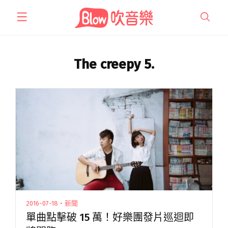
跳
至
主
要
內
The creepy 5.
容
2016-07-18・新聞
單曲點擊破 15 萬！好樂團發片巡迴即