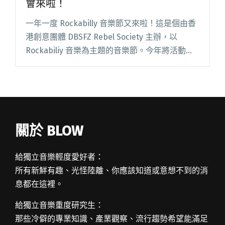
會來啦！
一年一度 Rockabilly 音樂節又來啦！這是個由香
港創意團體 DBSFZ Rebel Society 主辦，以
Rockabiliy 音樂為主題的音樂節。今年將活動地
點改到前往中環酒館 Grappa’s Cellar 舉辦，席上
請來不閱讀全文 "穿上靚舞衣去跳支舞 一年一度
華麗音樂會來啦！"
關於 BLOW
給獨立音樂輕度愛好者：
所有新鮮有趣、光怪陸離、你應該知道或意想不到的消
息都在這裡。
給獨立音樂重度研究生：
那些冷僻的專業知識、產業觀察、流行趨勢希望能滿足