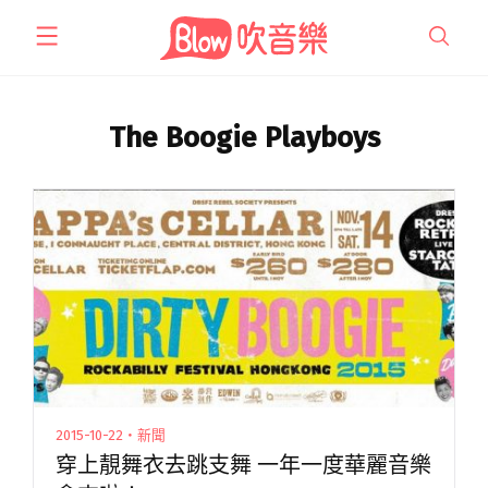
跳
至
主
要
內
The Boogie Playboys
容
2015-10-22・新聞
穿上靚舞衣去跳支舞 一年一度華麗音樂