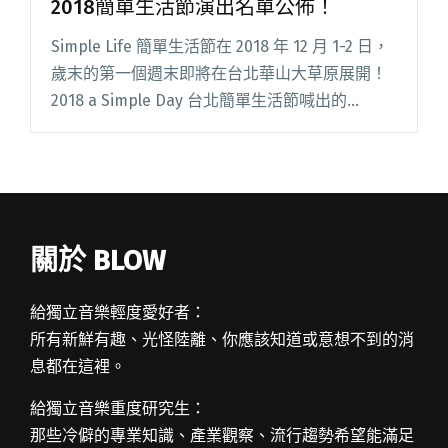
2018簡單生活節演出名單公佈！
Simple Life 簡單生活節在 2018 年 12 月 1-2 日，
歲末的第一個週末即將在台北華山大草原展開！
2018 a Simple Day 台北簡單生活節喊出的
slogan 為：「Simple Days，Simple Lov閱讀全
文 "草莓救星、傻子與白痴、落日飛車⋯⋯2018
簡單生活節演出名單公佈！"
關於 BLOW
給獨立音樂輕度愛好者：
所有新鮮有趣、光怪陸離、你應該知道或意想不到的消
息都在這裡。
給獨立音樂重度研究生：
那些冷僻的專業知識、產業觀察、流行趨勢希望能滿足