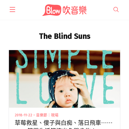
跳
至
主
要
內
The Blind Suns
容
2018-11-22・音樂節｜現場
草莓救星、傻子與白痴、落日飛車⋯⋯