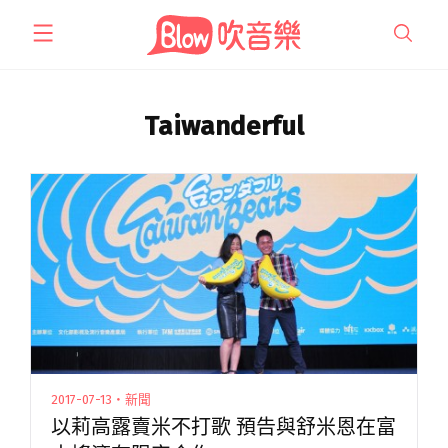
跳
至
主
要
內
Taiwanderful
容
2017-07-13・新聞
以莉高露賣米不打歌 預告與舒米恩在富