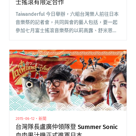
士搖滾有限定合作
Taiwanderful 今日舉辦，六組台灣樂人前往日本
音樂祭的記者會，共同與會的藝人包括，要一起
參加七月富士搖滾音樂祭的以莉高露、舒米恩、
落差草原WWWW，已參加三月東京龐克音樂祭
Punkspring 的滅火器，以及再次到八月東京 Su
閱讀全文 "以莉高露賣米不打歌 預告與舒米恩在
富士搖滾有限定合作"
2015-06-12・新聞
台灣隊長盧廣仲領隊登 Summer Sonic
血肉果汁機正式進軍日本