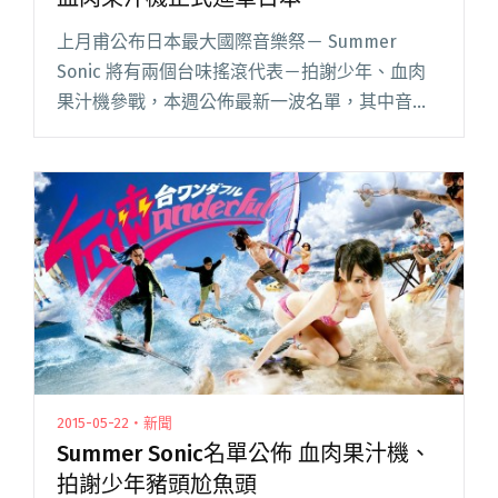
上月甫公布日本最大國際音樂祭－ Summer
Sonic 將有兩個台味搖滾代表－拍謝少年、血肉
果汁機參戰，本週公佈最新一波名單，其中音樂
鬼才盧廣仲要以「台灣隊長」的身分登上
Summer Sonic 獨具風味的 Garden Stage 花閱
讀全文 "台灣隊長盧廣仲領隊登 Summer Sonic
血肉果汁機正式進軍日本"
2015-05-22・新聞
Summer Sonic名單公佈 血肉果汁機、
拍謝少年豬頭尬魚頭