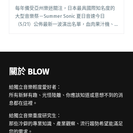
每年備受亞州樂迷關注，日本最具國際知名度的
大型音樂祭－Summer Sonic 夏日音速今日
（5/21）公佈最新一波演出名單，血肉果汁機、
拍謝少年兩組樂團將初次登上日本音樂祭舞台，
再加上了連續兩年登上Summer Sonic 的Magic
閱讀全文 "Summer Sonic名單公佈 血肉果汁機、
拍謝少年豬頭尬魚頭"
關於 BLOW
給獨立音樂輕度愛好者：
所有新鮮有趣、光怪陸離、你應該知道或意想不到的消
息都在這裡。
給獨立音樂重度研究生：
那些冷僻的專業知識、產業觀察、流行趨勢希望能滿足
您的需求。