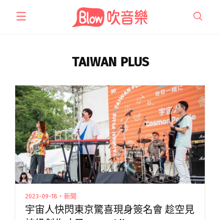
跳
至
主
要
內
TAIWAN PLUS
容
2023-09-18・新聞
宇宙人快閃東京驚喜現身簽名會 趁空見