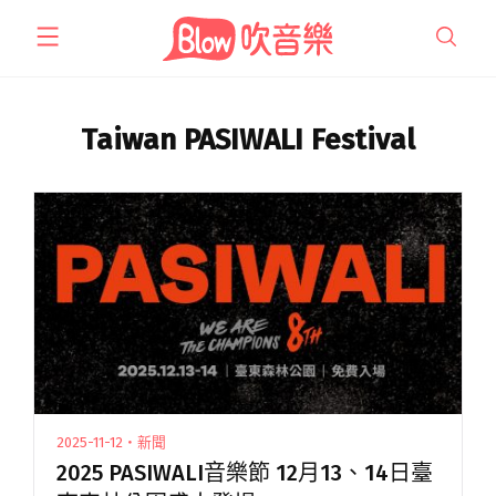
跳
至
主
要
內
Taiwan PASIWALI Festival
容
2025-11-12・新聞
2025 PASIWALI音樂節 12月13、14日臺