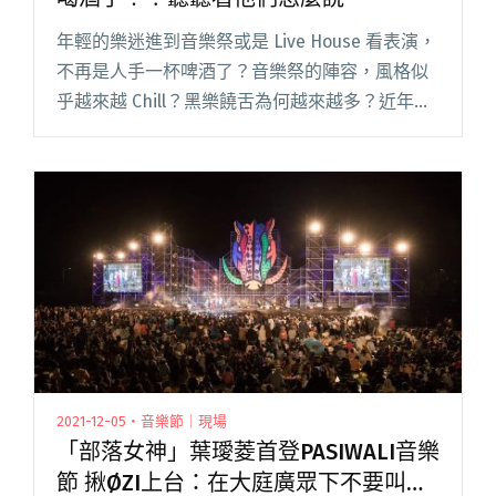
年輕的樂迷進到音樂祭或是 Live House 看表演，
不再是人手一杯啤酒了？音樂祭的陣容，風格似
乎越來越 Chill？黑樂饒舌為何越來越多？近年常
在獨立音樂圈裡聽到這樣的聲音，真的是這樣
嗎？ 在 2023 浪人祭十月登場前夕，Blow 吹閱讀
全文 "【吹專訪X可樂娜X浪人祭】聽團仔都不喝
酒了！？聽聽看他們怎麼說⋯⋯"
2021-12-05・音樂節｜現場
「部落女神」葉璦菱首登PASIWALI音樂
節 揪ØZI上台：在大庭廣眾下不要叫我