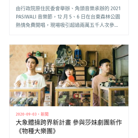
媽媽
由行政院原住民委會舉辦、角頭音樂承辦的 2021
PASIWALI 音樂節，12 月 5、6 日在台東森林公園
熱情免費開唱，現場吸引超過兩萬五千人次參
與，是今年本土疫情趨緩後，台東最大場次的戶
外活動。從 2018 年至今邁入第四屆，PASI閱讀全
文 "「部落女神」葉璦菱首登PASIWALI音樂節 揪
ØZI上台：在大庭廣眾下不要叫我媽媽"
2020-09-03・新聞
大象體操跨界新計畫 參與莎妹劇團新作
《物種大樂團》