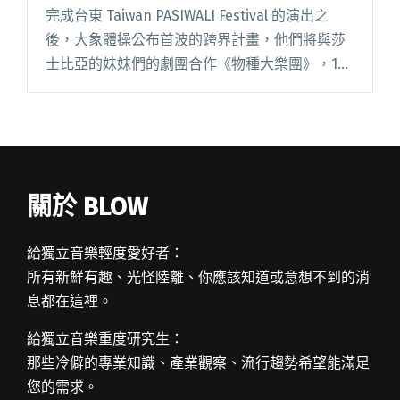
完成台東 Taiwan PASIWALI Festival 的演出之
後，大象體操公布首波的跨界計畫，他們將與莎
士比亞的妹妹們的劇團合作《物種大樂團》，10
月底將在國家戲劇院登場，除了創作歌曲還會擔
任現場演出樂團。 《物種大樂團》靈感來自達閱
讀全文 "大象體操跨界新計畫 參與莎妹劇團新作
《物種大樂團》"
關於 BLOW
給獨立音樂輕度愛好者：
所有新鮮有趣、光怪陸離、你應該知道或意想不到的消
息都在這裡。
給獨立音樂重度研究生：
那些冷僻的專業知識、產業觀察、流行趨勢希望能滿足
您的需求。