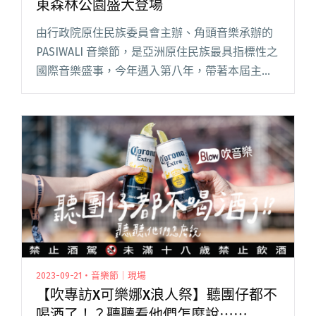
東森林公園盛大登場
由行政院原住民族委員會主辦、角頭音樂承辦的
PASIWALI 音樂節，是亞洲原住民族最具指標性之
國際音樂盛事，今年邁入第八年，帶著本屆主視
覺及主題「We are the CHAMPIONS」強勢回
歸，將於 12 月 13、14 日在臺東森林閱讀全文
"2025 PASIWALI音樂節 12月13、14日臺東森林公
園盛大登場"
2023-09-21・音樂節｜現場
【吹專訪X可樂娜X浪人祭】聽團仔都不
喝酒了！？聽聽看他們怎麼說⋯⋯